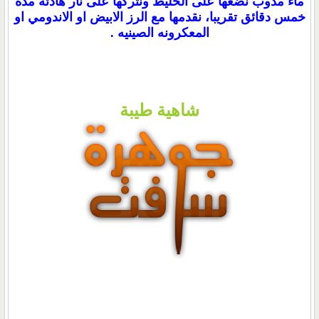
ماء مذوب نضعها على الخليط ونتركها على نار هادئه مده
خمس دقائق تقريبا، نقدمها مع الرز الابيض او الاندومي او
المعكرونه الصينيه .
شاهية طيبة