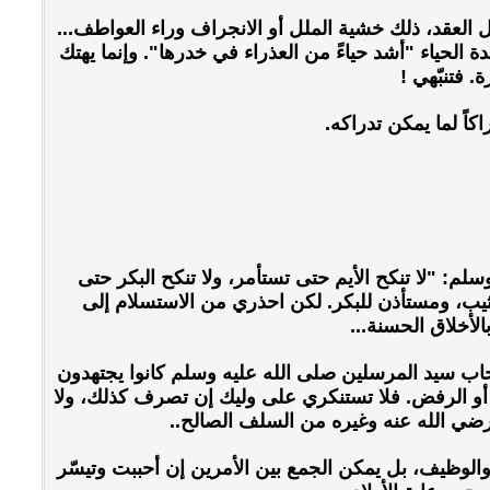
ل العقد، ذلك خشية الملل أو الانجراف وراء العواطف...
ة الحياء "أشد حياءً من العذراء في خدرها". وإنما يهتك
. فتنبّهي !
اً لما يمكن تدراكه.
م: "لا تنكح الأيم حتى تستأمر، ولا تنكح البكر حتى
لثيب، ومستأذن للبكر. لكن احذري من الاستسلام إلى
لأخلاق الحسنة...
اب سيد المرسلين صلى الله عليه وسلم كانوا يجتهدون
أو الرفض. فلا تستنكري على وليك إن تصرف كذلك، ولا
ضي الله عنه وغيره من السلف الصالح..
الوظيف، بل يمكن الجمع بين الأمرين إن أحببت وتيسّر