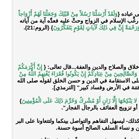
 عباده {
وَلَقَدْ أَرْسَلْنَا رُسُلاً مِنْ قَبْلِكَ وَجَعَلْنَا لَهُمْ أَزْوَاجاً
د رغَّب الإسلام في الزواج وحثّ عليه فعدَّه آية من آياته
 وَرَحْمَةً إِنَّ فِي ذَلِكَ لَآياتٍ لِقَوْمٍ يَتَفَكَّرُونَ
} (الروم:21).
لاق والصلاح والدين والعفة...قال تعالى: {
إِنَّ أَكْرَمَكُمْ
 وَالصَّالِحِينَ مِنْ عِبَادِكُمْ إِنْ يَكُونُوا فُقَرَاءَ يُغْنِهِمُ اللَّهُ مِنْ
ي أولاً على الاستقامة في الدين و حسن الخلق لقوله صلى الله
فتنة في الأرض وفساد كبير" [الترمذي].
يَةُ لا يَنْكِحُهَا إِلَّا زَانٍ أَوْ مُشْرِكٌ وَحُرِّمَ ذَلِكَ عَلَى الْمُؤْمِنِينَ
}
 ليسهل التفاهم والتواصل بينكما ولتتعاونا على البر
ين و نساء السلف الصالح أسوة حسنة.