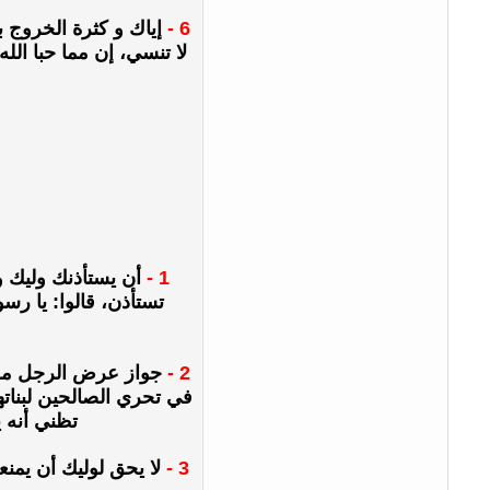
6 -
إياك و كثرة الخروج ب
لا تنسي، إن مما حبا الل
1 -
أن يستأذنك وليك ول
تستأذن، قالوا: يا رس
2 -
جواز عرض الرجل مولّ
في تحري الصالحين لبنات
تظني أنه 
3 -
لا يحق لوليك أن يمنع