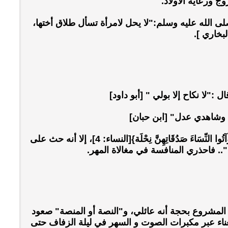
ج ورعاية الأولاد.
لى الله عليه وسلم:"لا يحل لامرأة تسأل طلاق أختها،
البخاري ].
"لا نكاح إلا بولي " [أبو داود]
ي وشاهدي عدل" [ابن حبان]
المهر: أوجبه الشرع الشريف على الزوج وجعله هدية تكريم للزوجة، قال تعالى: {وَآتُوا النِّسَاءَ صَدُقَاتِهِنَّ نِحْلَة}[النساء: 4]، إلا أنه حث على
.. فاحذري المنافسة في مغالاة المهر.
المشروع بحجة أنه عائلي، و"النصة أو المنصة" صعود
غناء عبر مكبرات الصوت و السهر في ليلة الزفاف حتى