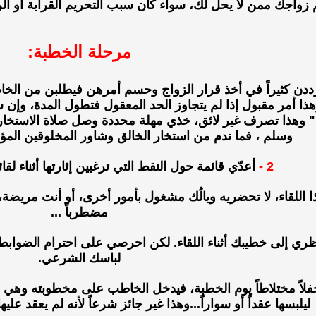
زواجك ممن لا يحل لك، سواء كان سبب التحريم القرابة أو الرض
مرحلة الخطبة:
ددن كثيراً في أخذ قرار الزواج وحسم أمرهن فيطلبن من الخاط
وهذا أمر مقبول إذا لم يتجاوز الحد المعقول فتطول المدة، وإن
" وهذا تصرف غير لائق، خذي مهلة محددة وصل صلاة الاستخارة 
وسلم ، فما ندم من استخار الخالق وشاور المخلوقين المؤمني
2 -
أعدّي قائمة حول النقط التي ترغبين إثارتها أثناء لقا
ا اللقاء، لا تحضريه وبالُك مشغول بأمور أخرى، أو أنت مريضة، 
مضطرباً ...
ي إلى خطيبك أثناء اللقاء. لكن احرصي على احترام الضوابط
لباسك الشرعي.
فلاً مختلاطاً يوم الخطبة، فيدخل الخاطب على مخطوبته وهي م
ليلبسها عقداً أو سواراً...وهذا غير جائز شرعاً لأنه لم يعقد علي