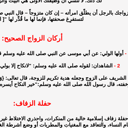
لك ذلك. لا تنسي أن وظيفتك الأولى هي البيت والزو
اجك بالرجل أن يطلّق امرأته – إن كان متزوجاً – قال النبي ص
لتستفرِغ صحفتها، فإنما لها ما قُدِّر لها "[ 
أركان الزواج الصحيح:
أولها الولي: عن أبي موسى عن النبي صلى الله عليه وسلم قال :
2 -
الشاهدان: لقوله صلى الله عليه وسلم: "لانكاح إلا بول
خفته، قال رسول الله صلى الله عليه وسلم:"خير النكاح أيسره"
حفلة الزفاف:
ة زفاف إسلامية خالية من المنكرات، واحذري الاختلاط غير 
 النساء، والتعاقد مع المغنيات والمطربات أو وضع أشرطة ال