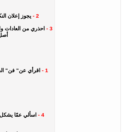
2 -
يجوز إعلان الن
3 -
احذري من العادات وال
أصل 
1 -
اقرأي عن" فن" الحيا
4 -
اسألي عمّا يشكل ع