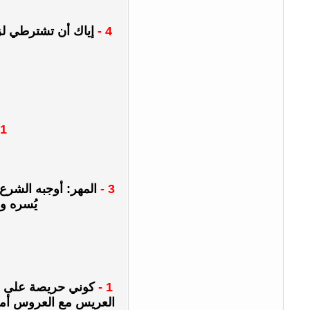
4 -
إياك أن تشترطي لزو
1 -
3 -
يُسره و
1 -
كوني حريصة على حفل
العريس مع العروس أمام