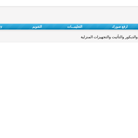
ارفع صورك
التعليمـــات
التقويم
cy
والديكور والتأثيت والتجهيزات المنزلية