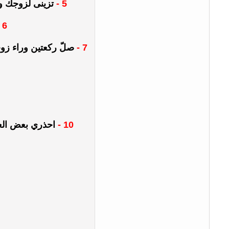
5 -
تزينى لزوجك وت
6 -
7 -
صلّ ركعتين وراء زوج
10 -
احذري بعض العاد