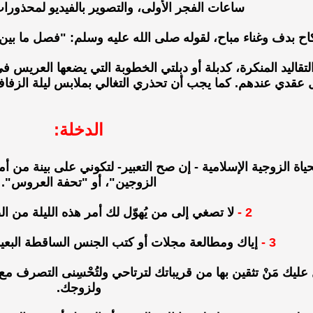
ساعات الفجر الأولى، والتصوير بالفيديو لمحذورا
كاح بدف وغناء مباح، لقوله صلى الله عليه وسلم: "فصل ما بي
تقاليد المنكرة، كدبلة أو دبلتي الخطوبة التي يضعها العريس 
عقدي عندهم. كما يجب أن تحذري التغالي بملابس ليلة الزفاف
الدخلة:
ة الزوجية الإسلامية - إن صح التعبير- لتكوني على بينة من أ
الزوجين"، أو "تحفة العروس".
2 -
لا تصغي إلى من يُهوّل لك أمر هذه الليلة من ا
3 -
إياك ومطالعة مجلات أو كتب الجنس الساقطة البعيد
ليك مَنْ تثقين بها من قريباتك لترتاحي ولتُحْسِنى التصرف مع
ولزوجك.