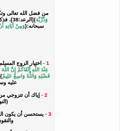
من فضل الله تعالى وتك
وَذُرِّيَّة
}[الرعد
سبحانه:{
وَمِنْ آيَاتِهِ أَن
1 -
اختيار الزوج المسلم
عِنْدَ اللَّهِ أَتْقَاكُمْ إِنَّ اللَّهَ
فَضْلِهِ وَاللَّهُ وَاسِعٌ عَلِيمٌ
عليه وسل
2 -
إياك أن تتزوجي من ا
(النور:3) قال الإمام ابن كثير: "أي حرم تعاطي الزنا والتزوج با
3 -
يستحسن أن يكون الزوج
والتقو