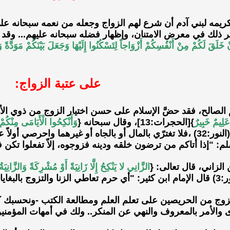
ريمه لبني آدم أن شرع لهم الزواج وجعله من نعمه سبحانه على
:38]، فذكر ذلك في معرض الامتنان، وإظهار فضله سبحانه عليهم... وق
ْ خَلَقَ لَكُمْ مِنْ أَنْفُسِكُمْ أَزْوَاجاً لِتَسْكُنُوا إِلَيْهَا وَجَعَلَ بَيْنَكُمْ مَوَدَّةً
على عتبة الزواج:
 الصالح، فقد حضَّ الإسلام على حسن اختيار الزوج من ذوي الأخ
 عَلِيمٌ خَبِيرٌ
}[الحجرات:13]، وقال سبحانه {
وَأَنْكِحُوا الْأَيَامَى مِنْكُمْ
}(النور:32) ،فلا تغترّي بالمال أو بالجاه أو غيرهما واحرص
م: "إذا أتاكم من ترضون خلقه ودينه فزوجوه، إلاّ تفعلوا تكن 
لزاني، قال تعالى: {
الزَّانِي لا يَنْكِحُ إِلَّا زَانِيَةً أَوْ مُشْرِكَةً وَالزَّانِ
لبغايا أو تزويج العفائف بالرجال الفجار".
 من الحريصين على تعلم العلم ومطالعة الكتب -ونحسبك كذلك-
ى والأمر بالمعروف والنهي عن المنكر.. ولك في أمهات المؤمن