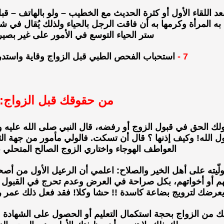
عد اللقاء الأول أو كثرة الحديث مع الخطيب – ولو بالهاتف – قب
ه به المرأة وكرمها به أن فاقت الرجل بالحياء ولذلك يُقال في شد
ستر الحياء التوسع في الأمور على غير بصيرة
7 -
استحباب الفحص الطبي قبل الزواج وقاية واستدراك
من حقوقك قبل الزواج:
ك الحق في قبول الزوج أو رفضه، قال النبي صلى الله عليه وسل
ول الله! وكيف إذنها ؟ قال أن تسكت. فالولي مأمور من جهة ا
العواطف الهوجاء واختاري الزوج الصالح المتحلي با
يته على أهل الخير والصلاح: اعلمي أن الرعيل الأول من أصح
هم أو أخواتهم، بكل صراحة في العرض وعدم تحرج في القبول 
يعرضك لترويج بضاعة كاسدة !! حشا وكلا! فقد فعل ذلك عمر ر
ك من الزواج بحجة استكمال التعليم أو الحصول على الشهادة و