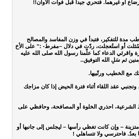
اع أو غيرهما. فتحري جيداً قبل فوات الأوان!!
ب مدة للتفكير، فتبدأ في وزن المفاسد والمصالح
 سُئلت أو استُعجلت، ردّت في دلال –مفرط- :" على الأخ
واقرئي الدعاء كما علّمنا رسول الله صلى الله عليه
ن ثم سَلِ الله التوفيق..
ئك مع الخطيب ورتّبيها.
وتجنبي عقد اللقاء أثناء فترة الحيض إذا كان مزاجك
 الشرعية، احذري الخلوة أو المصافحة، وحافظي على
تزينة – وإن كانت تغظي رأسها – ليجلس إلى جانبها أو
ها بعدُ. فاحترسي ولا تتساهلي !