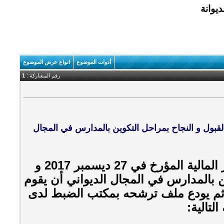
أدوات الموضوع
انواع عرض الموضوع
رقم المشاركة :
1
لق بضبط شروط و اجراءات القبول و النجاح بمراحل التكوين بالمدارس في المجال
يجب على كل مترشح للمناظرة المنصوص عليها بقرار من وزير المالية المؤرخ في 27 ديسمبر 2017 و
 بالمدارس في المجال الديواني أن يقوم
ة ثم يودع ملف ترشحه بمكتب الضبط لدى
لتالية: