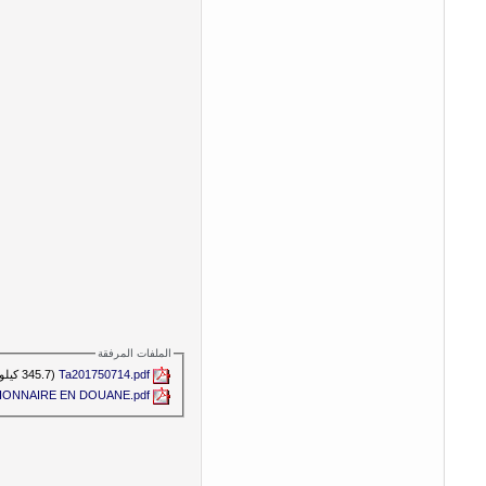
الملفات المرفقة
Ta201750714.pdf‏
(345.7 كيلوبايت, المشاهدات 3963)
ONNAIRE EN DOUANE.pdf