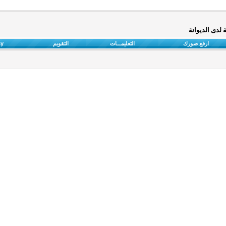
ارفع صورك
التعليمـــات
التقويم
cy