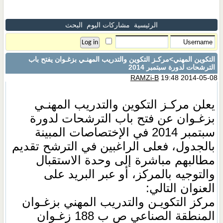
الرئيسية
مشاركات اليوم
البحث
التكوين المهني
>مركـز التكوين والتدريب المهنـي بزغـوان يفتح باب
الترشحات لدورة سبتمبر 2014
RAMZi-B
19:48 2014-05-08
يعلن مركـز التكوين والتدريب المهنـي
بزغـوان عن فتح باب الترشحات لدورة
سبتمبر 2014 في الإختصاصات المبينة
بالجدول، فعلى الراغبين في الترشح تقديم
مطالبهم مباشرة إلى وحدة الاستقبال
والتوجيه بالمركز، أو عبر البريد على
العنوان التالي:
مركز التكويـن والتدريب المهني بزغـوان
المنطقة الصناعي ص ب 188 زغـوان