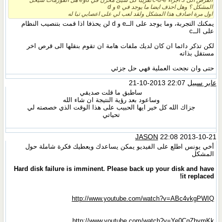
المشكل ؟ وهل احذف ايضا ما يوجد في e و d
اول مرة اصادف هذا المشكل ولقد لعب لي على اعصابي تبا له
يمكنك التجربة، وما يوجد على الــe و d لن يحذفا اذا قمت بتنصيب النظام
على الــc
لكن تذكر دائما ان كان لديك ملفات هامة ان تقوم بنقلها الى قرص اخر
مستقل بذاته
حتى وان نجحت العملية فهي حل جزئي
عابر سبيل
22:07 2013-10-21
ساطبق ما قلت صديقي
وساعود بعد رؤية النتيجة ان شاء الله
جزاك الله كل خير ايها الحبيب على هذا الوقت الذي خصصته لي
تحياتي
JASON
22:08 2013-10-21
أخي يونس اطلع على الفيديو يمكن يساعدك ويعطيك فكرة شاملة حول
المشكل
Hard disk failure is imminent. Please back up your disk and have
it replaced!
http://www.youtube.com/watch?v=ABc4vkgPWIQ
http://www.youtube.com/watch?v=Ye0CgZhymKk