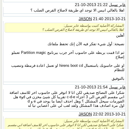
عابر سبيل
21:22 2013-10-21
اهلا بالغالي انيس الا توجد اي طريقة لاصلاح القرص الصلب ؟
JASON
21:40 2013-10-21
المشاركة الأصلية كتبت بواسطة عابر سبيل:
اهلا بالغالي انيس الا توجد اي طريقة لاصلاح القرص الصلب ؟
أهلين
نصيحة: أول شيء تفكر فيه الآن إنك تحفظ ملفاتك
ثم اذا قمت بربطه على حاسوب آخر جرب ببرنامج Partition magic تعملو
إصلاح
او على حاسوبك باستعمال hirens boot cd او تعمل اعادة فرمطة وتنصيب
للنظام
بالتوفيق
عابر سبيل
21:54 2013-10-21
شكرا على النصائح صديقي لكن انا لا اتوفر على حاسوب اخر للاسف اضافة
اني مقسم القرص الى 3 اجزاء c-d-e تقريبا كل شيئ مخزن في dوe هل
الفورمات سيحل المشكل ؟ وهل احذف ايضا ما يوجد في e و d
اول مرة اصادف هذا المشكل ولقد لعب لي على اعصابي تبا له
JASON
22:02 2013-10-21
المشاركة الأصلية كتبت بواسطة عابر سبيل:
شكرا على النصائح صديقي لكن انا لا اتوفر على حاسوب اخر للاسف اضافة اني مقسم
القرص الى 3 اجزاء c-d-e تقريبا كل شيئ مخزن في dوe هل الفورمات سيحل