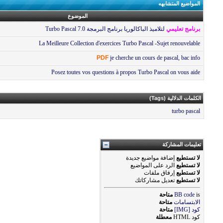
المواضيع المتشابهه
الموضوع
برنامج تعليمي
لتلاميذ الباكالوريا برنامج البرمجة Turbo Pascal 7.0
La Meilleure Collection d'exercices Turbo Pascal -Sujet renouvelable
PDF
je cherche un cours de pascal, bac info
Posez toutes vos questions à propos Turbo Pascal on vous aide
الكلمات الدلالية (Tags)
turbo pascal
تعليمات المشاركة
لا تستطيع
إضافة مواضيع جديدة
لا تستطيع
الرد على المواضيع
لا تستطيع
إرفاق ملفات
لا تستطيع
تعديل مشاركاتك
is
BB code
متاحة
الابتسامات
متاحة
كود [IMG]
متاحة
كود HTML
معطلة