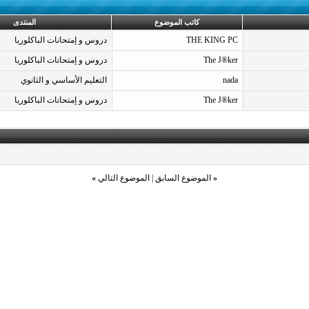
كاتب الموضوع
المنتدى
THE KING PC
دروس و إمتحانات الباكلوريا
The J®ker
دروس و إمتحانات الباكلوريا
nada
التعليم الأساسي و الثانوي
The J®ker
دروس و إمتحانات الباكلوريا
«
الموضوع السابق
|
الموضوع التالي
»