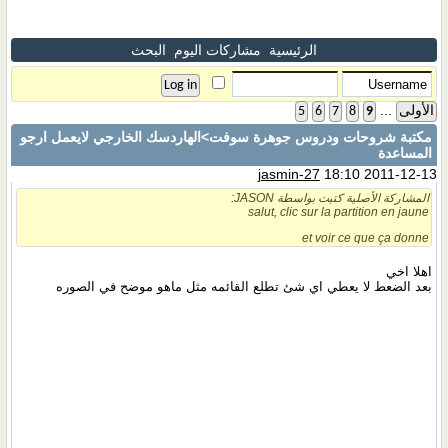
الرئيسية
مشاركات اليوم
البحث
...
الأولى
9
8
7
6
5
مكتبة شروحات ودروس جوهرة سوفت
>الهاردسك الخارجي لايعمل ارجو
المساعدة
jasmin-27
18:10 2011-12-13
المشاركة الأصلية كتبت بواسطة JASON:
salut, clic sur la partition en jaune
et voir ce que ça donne
اهلا اخي
بعد الضعط لا يعطي اي شئ تطلع القائمه مثل ماهو موضح في الصوره