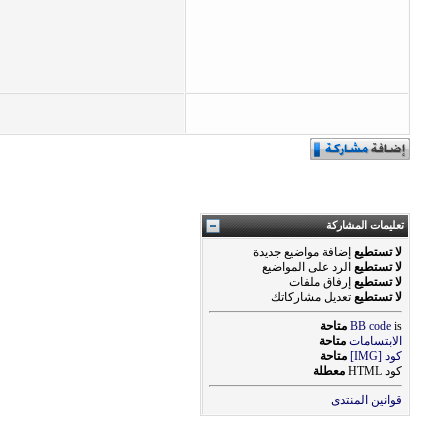
تعليمات المشاركة
لا تستطيع
إضافة مواضيع جديدة
لا تستطيع
الرد على المواضيع
لا تستطيع
إرفاق ملفات
لا تستطيع
تعديل مشاركاتك
is
BB code
متاحة
الابتسامات
متاحة
كود [IMG]
متاحة
كود HTML
معطلة
قوانين المنتدى