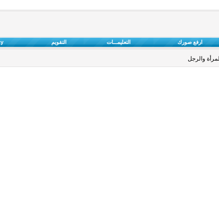
ارفع صورك
التعليمـــات
التقويم
cy
لمرأة والرجل