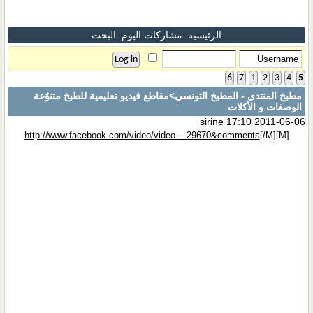
الرئيسية
مشاركات اليوم
البحث
6
7
1
2
3
4
5
مطبخ المنتدى - المطبخ التونسي
>مقاطع فيديو تعليمية للطبخ متنوٌعة
الوصفات و الأكلات
sirine
17:10 2011-06-06
http://www.facebook.com/video/video....29670&comments
[/M]
[M]