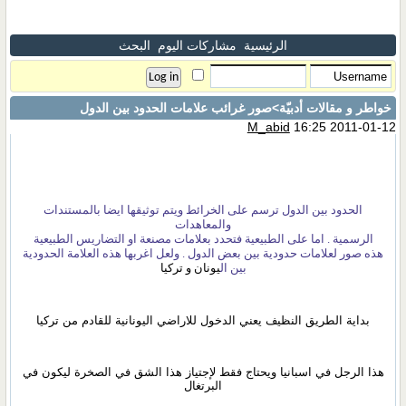
الرئيسية
مشاركات اليوم
البحث
خواطر و مقالات أدبيّة
>صور غرائب علامات الحدود بين الدول‏
M_abid
16:25 2011-01-12
الحدود بين الدول ترسم على الخرائط ويتم توثيقها ايضا بالمستندات
والمعاهدات
الرسمية . اما على الطبيعية فتحدد بعلامات مصنعة او التضاريس الطبيعية
هذه صور لعلامات حدودية بين بعض الدول . ولعل اغربها هذه العلامة الحدودية
بين ال
يونان و تركيا
بداية الطريق النظيف يعني الدخول للاراضي اليونانية للقادم من تركيا
هذا الرجل في اسبانيا ويحتاج فقط لإجتياز هذا الشق في الصخرة ليكون في
البرتغال