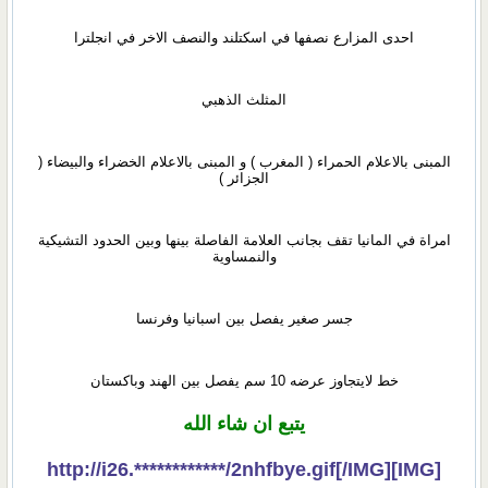
احدى المزارع نصفها في اسكتلند والنصف الاخر في انجلترا
المثلث الذهبي
المبنى بالاعلام الحمراء ( المغرب ) و المبنى بالاعلام الخضراء والبيضاء (
الجزائر )
امراة في المانيا تقف بجانب العلامة الفاصلة بينها وبين الحدود التشيكية
والنمساوية
جسر صغير يفصل بين اسبانيا وفرنسا
خط لايتجاوز عرضه 10 سم يفصل بين الهند وباكستان
يتبع ان شاء الله
[IMG]http://i26.************/2nhfbye.gif[/IMG]