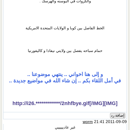
والكروات في البوسنه والهرسك .
الخط الفاصل بين كوبا و الولايات المتحدة الامريكية
حمام سباحه يفصل بين ولايتي نيفادا و كاليفورنيا
و إلى هنا اخواني .. ينتهي موضوعنا ..
في أمل اللقاء بكم .. إن شاء الله في مواضيع جديدة ..
[IMG]http://i26.************/2nhfbye.gif[/IMG]
إضافة رد
worm
21:41 2011-09-09
غير عاديييييي