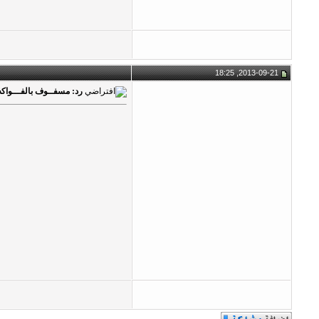
2013-09-21, 18:25
رد: مسفــوف بالفـــواكه 