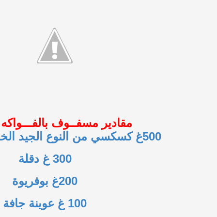
مقادير مسفــوف بالفـــواكه ا
500غ كسكسي من النوع الجيد الخاص بالمسفوف
300 غ دقلة
200غ بوفريوة
100 غ عوينة جافة