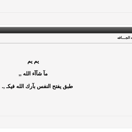
الجـــافه
يم يم
مآ شآآء الله ,,
طبق يفتح النفس بآرك الله فيكـ ,. 