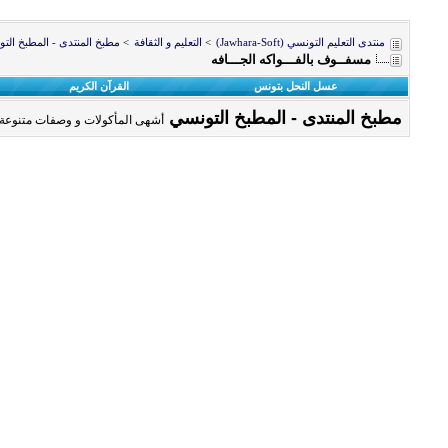
منتدى التعليم التونسي (Jawhara-Soft)
>
التعليم و الثقافة
>
مطبخ المنتدى - المطبخ الت
مسفــوف بالفـــواكه الجـــافه
عسل النحل بتونس
القرآن الكريم
مطبخ المنتدى - المطبخ التونسي
أشهى المأكولات و وصفات متنوعة 