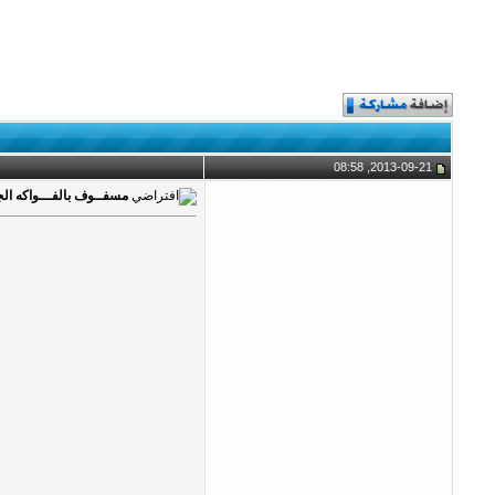
2013-09-21, 08:58
مسفــوف بالفـــواكه الج