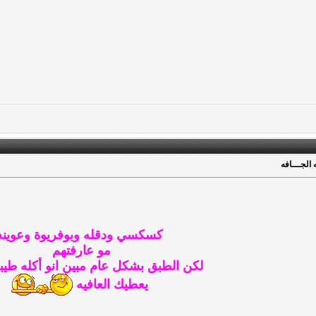
الجـــافه
كسكسي ودقله وبوفريوة وعوينه
مو عارفتهم
لكن الطبق بشكل عام مبين انو أكله طيب
يعطيك العافيه