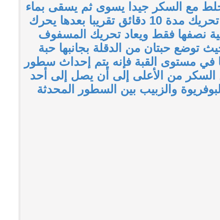
سحوق وبعد أن يخلط مع السكر جيدا يسوى ثم يسقى بماء
الورد المخلوط بالزبيب وبالحليب الساخن ويترك على حاله دون تحريك مدة 10 دقائق تقريبا بعدها يحرك
ية نصفها فقط ويعاد تحريك المسفوف
 توضع حبتان من الدقلة بجانبها حبة
ما في مستوى القبة فإنه يتم إحداث سطور
لسكر من الأعلى إلى أن يصل إلى أحد
بوفريوة والزبيب بين السطور المحدثة