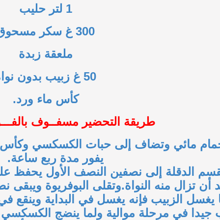
1 لتر حليب
300 غ سكر مسحوق
ملعقة زبدة
50 غ زبيب بدون نواة
كأس ماء ورد.
طريقة التحضير مسفــوف بالفـــوا
حمام مائي وتضاف إلى حبات الكسكسي وكأس ص
يفور مدة ربع ساعة.
 تقسم الدقلة إلى نصفين النصف الأول يحفظ ع
أن تزال منه النواة.وتقلى البوفريوة ويبقى 
يغسل الزبيب فإنه يغسل في البداية وينقع في 
 جيدا في مرحلة موالية ولما ينضج الكسكسي 