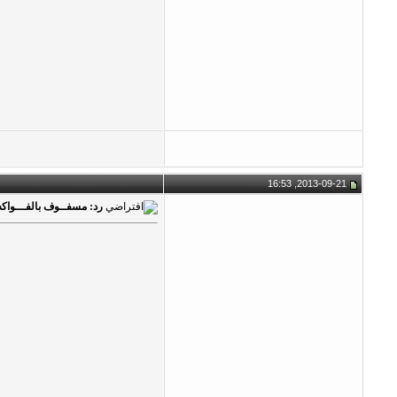
2013-09-21, 16:53
رد: مسفــوف بالفـــواكه 