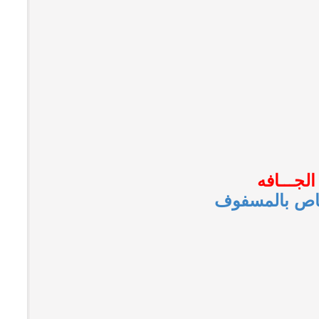
لجـــافه