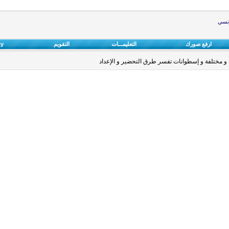
ونسي
ارفع صورك
التعليمـــات
التقويم
cy
و مختلفة و إسطوانات تفسر طرق التحضير و الإعداد