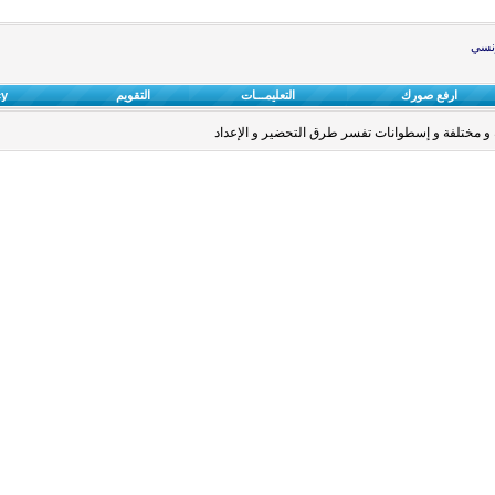
ونسي
ارفع صورك
التعليمـــات
التقويم
cy
و مختلفة و إسطوانات تفسر طرق التحضير و الإعداد