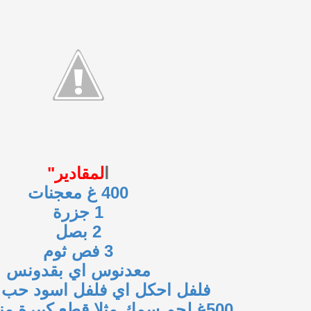
ا
لمقادير"
400 غ معجنات
1 جزرة
2 بصل
3 فص ثوم
معدنوس اي بقدونس
فلفل احكل اي فلفل اسود حب 6 حبات
500غ لحم سمك مثلا قطع كبيرة منزوعة الجلد