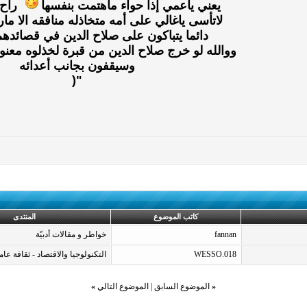
يعني ياعمي إذا حواء ماهتمت بنفسها
راح 
لاتأسى ياغالي على أمه متخاذله منافقه الا ما
دائما يتباكون على صلاح الدين في قصائدهم
ووالله لو خرج صلاح الدين من قبرة لخذلوه معنويا 
وسيقفون بجانب أعدائه
"(
كاتب الموضوع
المنتدى
fannan
خواطر و مقالات أدبيّة
WESSO.018
التكنولوجيا والاقتصاد - ثقافة عام
«
الموضوع السابق
|
الموضوع التالي
»