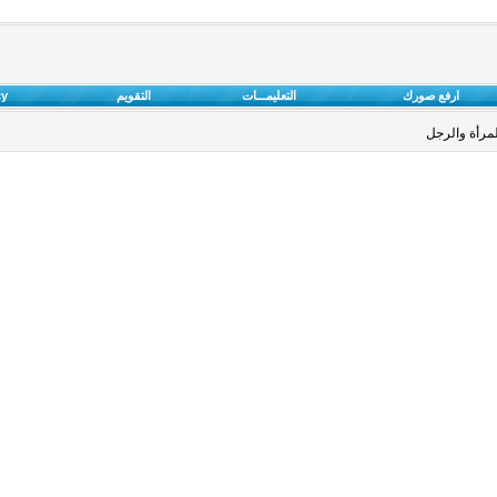
ارفع صورك
التعليمـــات
التقويم
cy
لمرأة والرجل