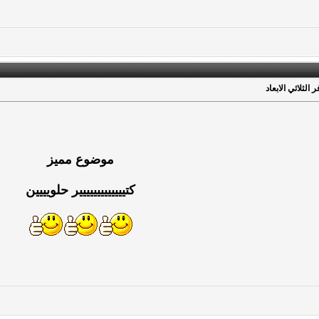
الثلاثي الابعاد
موضوع مميز
كتييييييييييييير حلويييين