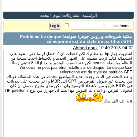
الرئيسية
مشاركات اليوم
البحث
مكتبة شروحات ودروس جوهرة سوفت
>Problème Le disque
sélectionné est du style de partition GPT
Ahmed douz
10:40 2013-04-02
اشتريت جهاز hp مع نظام 8 لكن لاحظت ان 7 افضل لربما لاني متعود على
استعماله لذلك اردت تنصيبه على الجهاز الجديد و للاحتياط اخذت نسخة من
النظام بواسطة acronis لكن عند تنصيب الوندوز و بعد ازالة 8 تاتيني رسالة
خطا Windows ne peut pas être installé sur ce disque. Le disque
sélectionné est du style de partition GPT
و عند البحث في النات وجدت عديد المواضيع تتحدث عن هذه المشكلة فهناك
من يتحدث عن تحويل القرص من GPT الى MBR و اخر يتحدث على تعديلات
في BIOS فارجو من الاعضاء التوضيح وان امكن مدي بشرح مفصل ان كان
لتحويل القرص او اعدادات البيوس مع العلم ان جهازي من نوع HP pavillon 7
g و الف الف شكر