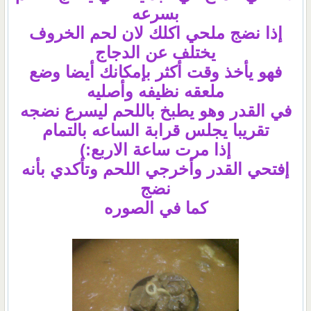
بسرعه
إذا نضج ملحي اكلك لان لحم الخروف
يختلف عن الدجاج
فهو يأخذ وقت أكثر بإمكانك أيضا وضع
ملعقه نظيفه وأصليه
في القدر وهو يطبخ باللحم ليسرع نضجه
تقريبا يجلس قرابة الساعه بالتمام
إذا مرت ساعة الاربع:)
إفتحي القدر وأخرجي اللحم وتأكدي بأنه
نضج
كما في الصوره