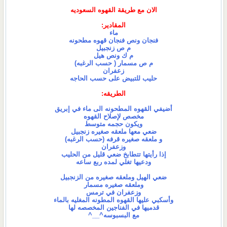
الان مع طريقة القهوه السعوديه
المقادير:
ماء
فنجان ونص فنجان قهوه مطحونه
م ص زنجبيل
م ك ونص هيل
م ص مسمار ( حسب الرغبه)
زعفران
حليب للتبيض على حسب الحاجه
الطريقه:
أضيفي القهوه المطحونه الى ماء في إبريق
مخصص لإصلاح القهوه
ويكون حجمه متوسط
ضعي معها ملعقه صغيره زنجبيل
و ملعقه صغيره قرفه (حسب الرغبه)
وزعفران
إذا رأيتها تتطابخ ضعي قليل من الحليب
ودعيها تغلي لمده ربع ساعه
ضعي الهيل وملعقه صغيره من الزنجبيل
وملعقه صغيره مسمار
وزعفران في ترمس
وأسكبي عليها القهوه المطونه المغليه بالماء
قدميها في الفناجين المخصصه لها
مع البسبوسه^__^