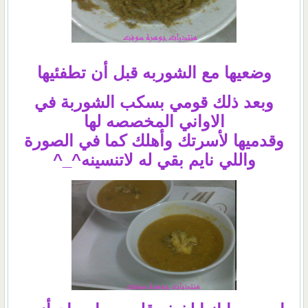
وضعيها مع الشوربه قبل أن تطفئيها
وبعد ذلك قومي بسكب الشوربة في
الاواني المخصصه لها
وقدميها لأسرتك وأهلك كما في الصورة
واللي نايم بقي له لاتنسينه^_^