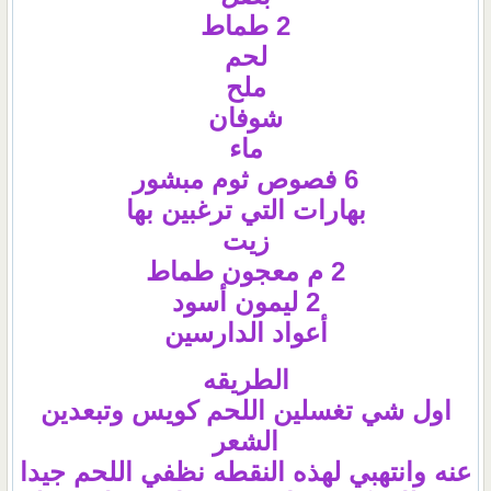
2 طماط
لحم
ملح
شوفان
ماء
6 فصوص ثوم مبشور
بهارات التي ترغبين بها
زيت
2 م معجون طماط
2 ليمون أسود
أعواد الدارسين
الطريقه
اول شي تغسلين اللحم كويس وتبعدين
الشعر
عنه وانتهبي لهذه النقطه نظفي اللحم جيدا