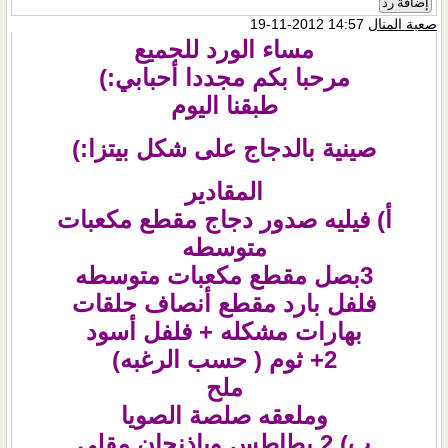
إضافة رد
صعبة المنال
14:57 2012-11-19
مساء الورد للجميع
مرحبا بكم مجددا أحبابي:)
طبقنا اليوم
صينية بالدجاج على شكل بيتزا:)
المقادير
أ) فيليه صدور دجاج مقطع مكعبات
متوسطه
3بصل مقطع مكعبات متوسطه
فلفل بارد مقطع أنصاف حلقات
بهارات مشكله +
فلفل أسود
2+ ثوم ( حسب الرغبه)
ملح
وملعقه صلصة الصويا
ب) 2 بطاطس وباذنجان مقلي