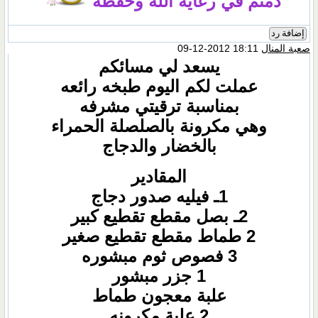
دمتم في رعاية الله وحفظه
إضافة رد
صعبة المنال
18:11 2012-12-09
يسعد لي مسائكم
عملت لكم اليوم طبخه رائعه
بمناسبة ترقيتي مشرفه
وهي مكرونة بالصلصلة الحمراء
بالخضار والدجاج
المقادير
1ـ فيليه صدور دجاج
2ـ بصل مقطع تقطيع كبير
2 طماط مقطع تقطيع صغير
3 فصوص ثوم مبشوره
1 جزر مبشور
علبة معجون طماط
2 علبة مكرونه