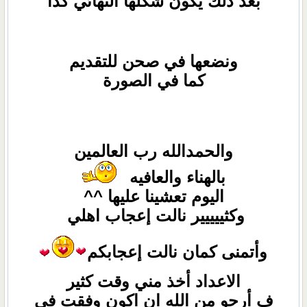
بعد ذلك يكون شكلها النهائي كذا
ونضعها في صحن للتقديم
كما في الصورة
والحمدالله رب العالمين
بالهناء والعافيه
اليوم تعشينا عليها ^^
وكثييييير نالت إعجاب اهلي
وأتمنى كمان نالت إعجابكم
الاعداد أخذ مني وقت كثير
ف أرجو من الله ان اكون وفقت في