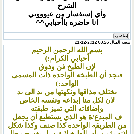
الشرح
وأي إستفسار من عيوووني
انا حاضره ياأحبابي^^
إضافة رد
صعبة المنال
08:26 2012-12-21
بسم الله الرحمن الرحيم
أحبابي الكرام:)
لإن الطبخ فن وذوق
فتجد أن الطبخه الواحده ذات المسمى
الواحد:)
يختلف مذاقها ونكهتها من يد الى يد
لان لكل منا إبداعه ونفسه الخاص
وإضافاته التي تميز طبقته
ف المبدع/ة هو الذي يستطيع أن يجعل
من الطريقة الواحدة كذا صنف وكذا شكل
لانه يؤمن بأن الطبخ لايقيد بل يفسح مجال