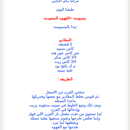
مرحبا بكم أحبابي
طبقنا اليوم
بسبوسه +القهوه السعوديه
نبدا بالبسبوسه
المقادير
2 قشطه
كاس سميد
نص كاس جوز هند
3/4 كاس سكر
3/4 كاس زيت
م ك بكنج بود
علبة نسته
الطريقه :
سخني الفرن من الاسفل
ثم قومي بخلط المقادير مع بعضها وتحريكها
ماعدا النستله
وبعد ذلك وضع الخليط في صينيه مدهونه بزيت
وإدخالها في الفرن
لما تستوي من تحت نشعل نار الفرن اللي فوق
ولما تخلص نخرجها ونقوم بسقيها بعلبة نستله
ونقطعها لما تبرد
نقدمها مع القهوه