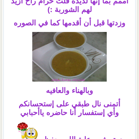
اممم بما إنها لذيذه قلت حرام راح أزيد
لهم الشوربة :)
وزدتها قبل أن أقدمها كما في الصوره
وبالهناء والعافيه
أتمنى نال طبقي على إستحسانكم
وأي إستفسار أنا حاضره ياأحبابي