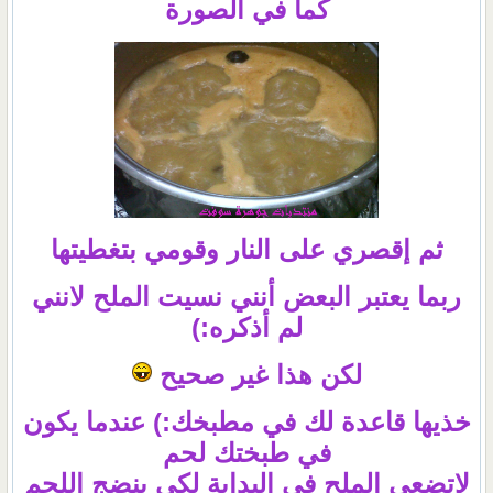
كما في الصورة
ثم إقصري على النار وقومي بتغطيتها
ربما يعتبر البعض أنني نسيت الملح لانني
لم أذكره:)
لكن هذا غير صحيح
خذيها قاعدة لك في مطبخك:) عندما يكون
في طبختك لحم
لاتضعي الملح في البداية لكي ينضج اللحم