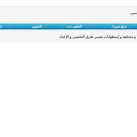
ونسي
ارفع صورك
التعليمـــات
التقويم
cy
و مختلفة و إسطوانات تفسر طرق التحضير و الإعداد