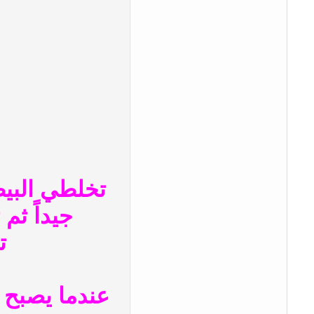
تخلطي البيض
جيداً ثم
ت
عندما يصبح 