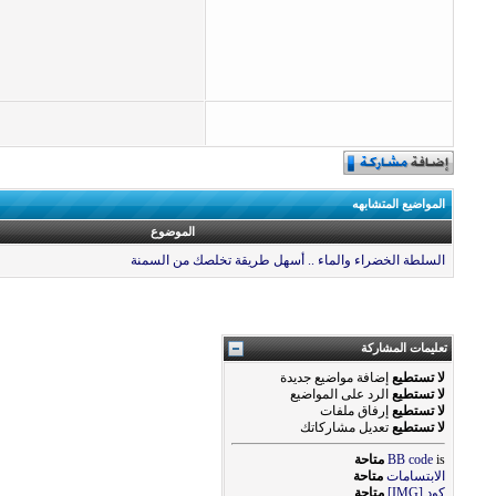
المواضيع المتشابهه
الموضوع
السلطة الخضراء والماء .. أسهل طريقة تخلصك من السمنة
تعليمات المشاركة
لا تستطيع
إضافة مواضيع جديدة
لا تستطيع
الرد على المواضيع
لا تستطيع
إرفاق ملفات
لا تستطيع
تعديل مشاركاتك
is
BB code
متاحة
الابتسامات
متاحة
كود [IMG]
متاحة