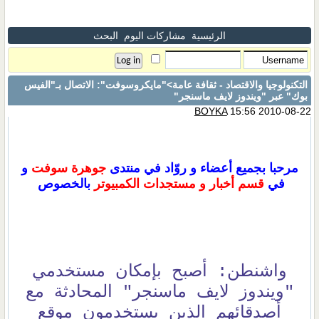
الرئيسية
مشاركات اليوم
البحث
التكنولوجيا والاقتصاد - ثقافة عامة
>"مايكروسوفت": الاتصال بـ"الفيس
بوك" عبر "ويندوز لايف ماسنجر"
BOYKA
15:56 2010-08-22
مرحبا بجميع أعضاء و روّاد في منتدى
جوهرة سوفت
و
في
قسم أخبار و مستجدات الكمبيوتر
بالخصوص
واشنطن: أصبح بإمكان مستخدمي
"ويندوز لايف ماسنجر" المحادثة مع
أصدقائهم الذين يستخدمون موقع