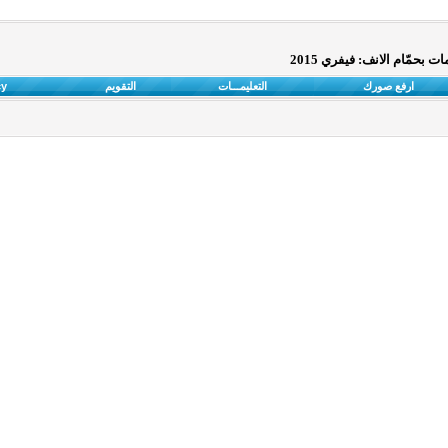
حمّام الانف: فيفري 2015
ارفع صورك
التعليمـــات
التقويم
cy