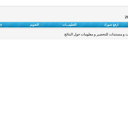
ارفع صورك
التعليمـــات
التقويم
cy
 و مستندات للتحضير و معلومات حول النتائج