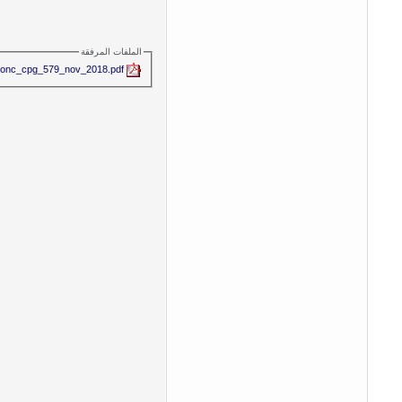
الملفات المرفقة
conc_cpg_579_nov_2018.pdf