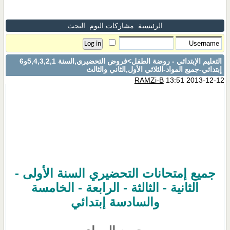
الرئيسية
مشاركات اليوم
البحث
التعليم الإبتدائي - روضة الطفل
>فروض التحضيري,السنة 5,4,3,2,1و6
إبتدائي-جميع المواد-الثلاثي الأول,الثاني والثالث
RAMZi-B
13:51 2013-12-12
جميع إمتحانات التحضيري السنة الأولى -
الثانية - الثالثة - الرابعة - الخامسة
والسادسة إبتدائي