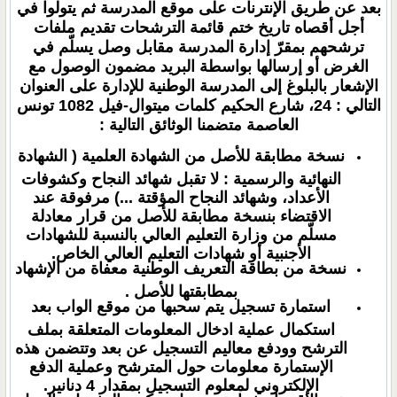
بعد عن طريق الإنترنات على موقع المدرسة ثم يتولوا في
أجل أقصاه تاريخ ختم قائمة الترشحات تقديم ملفات
ترشحهم بمقرّ إدارة المدرسة مقابل وصل يسلّم في
الغرض أو إرسالها بواسطة البريد مضمون الوصول مع
الإشعار بالبلوغ إلى المدرسة الوطنية للإدارة على العنوان
التالي : 24، شارع الحكيم كلمات ميتوال-فيل 1082 تونس
العاصمة متضمنا الوثائق التالية :
نسخة مطابقة للأصل من الشهادة العلمية ( الشهادة
النهائية والرسمية : لا تقبل شهائد النجاح وكشوفات
الأعداد، وشهائد النجاح المؤقتة ...) مرفوقة عند
الاقتضاء بنسخة مطابقة للأصل من قرار معادلة
مسلّم من وزارة التعليم العالي بالنسبة للشهادات
الأجنبية أو شهادات التعليم العالي الخاص.
نسخة من بطاقة التعريف الوطنية معفاة من الإشهاد
بمطابقتها للأصل .
استمارة تسجيل يتم سحبها من موقع الواب بعد
استكمال عملية ادخال المعلومات المتعلقة بملف
الترشح وودفع معاليم التسجيل عن بعد وتتضمن هذه
الإستمارة معلومات حول المترشح وعملية الدفع
الإلكتروني لمعلوم التسجيل بمقدار 4 دنانير.