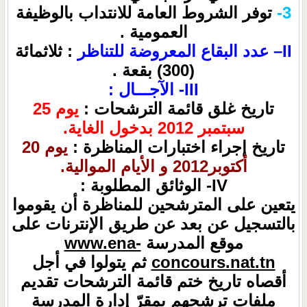
3-
توفر الشروط العامة للانتداب بالوظيفة
العمومية .
II– عدد البقاع المعروضة للتناظر
: ثلاثمائة
(300) بقعة .
III- الآجـــال :
تاريخ غلق قائمة الترشحات :
يوم 25
سبتمبر 2012 بدخول الغاية.
تاريخ إجراء اختبارات المناظرة :
يوم 20
أكتوبر2012 و الأيام الموالية.
IV- الوثائق المطلوبة :
يتعين على المترشحين للمناظرة أن يقوموا
بالتسجيل عن بعد عن طريق الإنترنات على
موقع المدرسة
www.ena-
concours.nat.tn
ثم يتولوا في أجل
أقصاه تاريخ ختم قائمة الترشحات تقديم
ملفات ترشحهم بمقرّ إدارة المدرسة