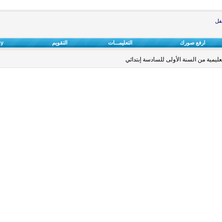
طفل
ارفع صورك
التعليمـــات
التقويم
cy
مية من السنة الأولى للسادسة إبتدائي