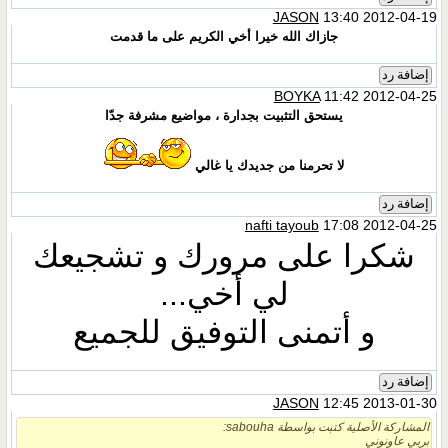
JASON
13:40 2012-04-19
جازاك الله خيرا أخي الكريم على ما قدمت
إضافة رد
BOYKA
11:42 2012-04-25
يستحق التثبيت بجدارة ، مواضيع مشرفة جدّا
لا تحرمنا من جديدك يا غالي
إضافة رد
nafti tayoub
17:08 2012-04-25
شكرا على مرورك و تشجيعك
لي أخي...
و أتمنى التوفيق للجميع
إضافة رد
JASON
12:45 2013-01-30
المشاركة الأصلية كتبت بواسطة sabouha:
بربي عاونوني