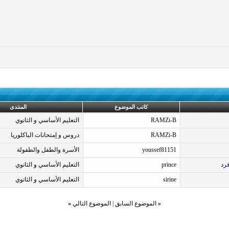
كاتب الموضوع
المنتدى
RAMZi-B
التعليم الأساسي و الثانوي
RAMZi-B
دروس و إمتحانات الباكلوريا
youssef81151
الأسرة والطفل والطفولة
prince
التعليم الأساسي و الثانوي
sirine
التعليم الأساسي و الثانوي
«
الموضوع السابق
|
الموضوع التالي
»