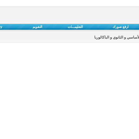
ارفع صورك
التعليمـــات
التقويم
cy
ساسي و الثانوي و الباكالوريا