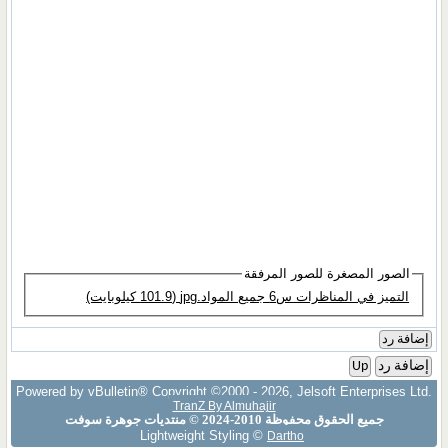
الصور المصغرة للصور المرفقة
التميز في المناظرات س6 جميع المواد.jpg‏ (101.9 كيلوبايت)
إضافة رد
إضافة رد
Up
Powered by vBulletin® Copyright ©2000 - 2026, Jelsoft Enterprises Ltd.
TranZ By Almuhajir
جميع الحقوق محفوظة 2010-2024 © منتديات جوهرة سوفت
Lightweight Styling ©
Dartho