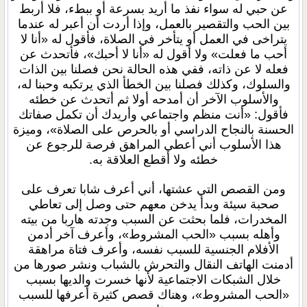
عن حبي له سواء نفذ ما أريد بسرعة أو ببطء، فلا أربط
بين الحب والتقصير بالعمل، وإذا أردت أن أعبر له عندما
يتراخى في العمل أو يتأخر في الصلاة، فأقول له «أنا لا
أحب ما فعلت» ولا أقول له «أنا لا أحبك»، فأتحدث عن
فعله لا عن ذاته، ففي هذه الحالة نحن فصلنا بين الذات
والسلوك، وكذلك فصلنا بين الخطأ الذي يرتكبه وحبنا له،
والأسلوب الآخر أن أمدحه أولا ثم أتحدث عن خطئه
فأقول: «أنت منظم واجتماعي وأريدك أن تكمل صفاتك
الحسنة بالنجاح الدراسي أو بالحرص على الصلاة»، وميزة
هذا الأسلوب أني أعطي المراهق فرصة للرجوع عن
خطئه ولا أقطع العلاقة به.
ومن القصص التي عشتها، أني أعرف شابا تعرف على
صحبة سيئة وبدأ يدخن معهم حتى وصل إلى تعاطي
المخدرات، فلما بحثت عن السبب وجدته هاربا من بيته
وأهله بسبب «الحب المشروط»، وأعرف آخر أدمن
الأفلام الجنسية للسبب نفسه، وأعرف فتاة مراهقة
أدمنت الهاتف النقال والتحرش بالشباب ونشر صورها من
خلال الشبكات الاجتماعية لأنها خسرت والديها بسبب
«الحب المشروط»، وهناك قصص كثيرة أعرفها للسبب