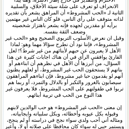
الاحترام والتقدير في خارج إطار الأسرة، وهنا يبدأ
الانحراف لو تعرف على شلة سيئة الأخلاق، والسلبية
الثانية لـ «الحب المشروط» أن المراهق يشعر بأن تقديره
لذاته متوقف على رأي الناس، فلو كان الناس غير مهتمين
برأيه أو مقدرين لجهده فإنه يشعر باهتزاز شخصيته
وضعف الثقة بنفسه.
وقبل ان نعرض الأسلوب التربوي الصحيح وهو «الحب غير
المشروط»، فإننا نود أن نطرح سؤالا مهما وهو: لماذا
الأهل لا يعبرون عن حبهم لأبنائهم من غير شرط؟! لعل
القارئ يوافقني الرأي في أن هناك اجابات كثيرة عن هذا
السؤال، من أبرزها أن الأهل في نظرهم أن ابناءهم أو
بناتهم لا يستحقون الحب غير المشروط، أو لعلهم يظنون
أنهم لو يقدمون حبا غير مشروط، فإن ابناءهم المراهقون
سيصابون بالغرور والتكبر أو بالدلال والتمرد، أو ربما هم
تربوا في طفولتهم على الحب المشروط، فلا يعرفون غير
هذا النوع من الحب في تربية أبنائهم.
إن معنى «الحب غير المشروط» هو حب الوالدين لابنهم
وقبوله بكل عيوبه وأخطائه، وبكل سلبياته وايجابياته،
ومثاله أني أحب ولدي سواء نجح في دراسته أو لم ينجح،
ويستمر حبي له سواء كان محافظا على صلاته أو لا، وأعبر