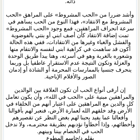
ذاته.
وأشد ضررا من «الحب المشروط» على المراهق «الحب
المشروط مع الانتقاد»، فهذا النوع من الحب يساهم في
سرعة انحراف المراهقين، فمع وجود «الحب المشروط»
تمت إضافة الانتقاد كأن أصف ابني أو بنتي بالفوضوية
والفشل والغباء وغيرها من الانتقادات، ففي هذه الحالة
أكون قد ساهمت في كراهية ابني لنفسه والانتقام منها
وشعوره بالغربة وهو في أسرته، وهنا يبدأ طريق الوحدة
والعزلة وتكون النتيجة عدم الاستقرار عاطفيا بل وربما
ينحرف جنسيا بالممارسات المحرمة أو الشاذة أو إدمان
الصور والأفلام الإباحية.
إن أرقى أنواع الحب أن تكون العلاقة بين الوالدين
والمراهقين مبنية على «الحب في الله»، وأن يكون تعامل
كل والدين مع المراهقين على اعتبار أنهم من الخلفاء في
الأرض وقد خلقهم الله لعمارة الأرض، فنعبر لهم بأقوالنا
وأفعالنا عما يفيد بحبنا لهم بغض النظر عن تقصيرهم
وأخطائهم، وإذا أخطأوا نؤدبهم بطريقة محترمـه، ولا ندخل
الحب في الخصام بيننا وبينهم.
بقلم د/جاسم المطوع