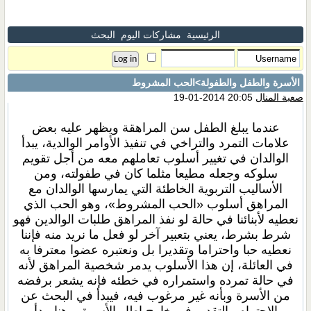
الرئيسية
مشاركات اليوم
البحث
الأسرة والطفل والطفولة
>الحب المشروط
صعبة المنال
20:05 2014-01-19
عندما يبلغ الطفل سن المراهقة ويظهر عليه بعض
علامات التمرد والتراخي في تنفيذ الأوامر الوالدية، يبدأ
الوالدان في تغيير أسلوب تعاملهم معه من أجل تقويم
سلوكه وجعله مطيعا مثلما كان في طفولته، ومن
الأساليب التربوية الخاطئة التي يمارسها الوالدان مع
المراهق أسلوب «الحب المشروط»، وهو الحب الذي
نعطيه لأبنائنا في حالة لو نفذ المراهق طلبات الوالدين فهو
شرط بشرط، يعني بتعبير آخر لو فعل ما نريد منه فإننا
نعطيه حبا واحتراما وتقديرا بل ونعتبره عضوا معترفا به
في العائلة، إن هذا الأسلوب يدمر شخصية المراهق لأنه
في حالة تمرده واستمراره في خطئه فإنه يشعر برفضه
من الأسرة وبأنه غير مرغوب فيه، فيبدأ في البحث عن