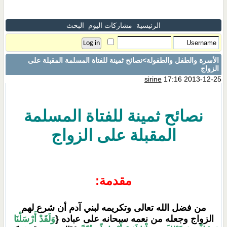
الرئيسية
مشاركات اليوم
البحث
الأسرة والطفل والطفولة
>نصائح ثمينة للفتاة المسلمة المقبلة على
الزواج
sirine
17:16 2013-12-25
نصائح ثمينة للفتاة المسلمة
المقبلة على الزواج
مقدمة:
من فضل الله تعالى وتكريمه لبني آدم أن شرع لهم
الزواج وجعله من نعمه سبحانه على عباده {
وَلَقَدْ أَرْسَلْنَا