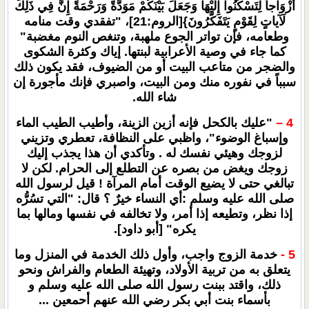
أَزْوَاجاً لِتَسْكُنُوا إِلَيْهَا وَجَعَلَ بَيْنَكُمْ مَوَدَّةً وَرَحْمَةً إِنَّ فِي ذَلِكَ
لَآياتٍ لِقَوْمٍ يَتَفَكَّرُونَ}[الروم:21]، "تفقدي وقت منامه
وطعامه، فإن تواتر الجوع ملهبة، وتنغص النوم مغضبة"
كما جاء في وصية الأعرابية لبنتها. إياك وكثرة الشكوى
والضجر من متاعب البيت أو من الضيوف، فقد يكون ذلك
سبباً في نفوره منك ومن البيت، واصبري فإنك مأجورة إن
شاء الله.
4 –
"عليك بالكحل فإنه أزين الزينة، وأطيب الطيب الماء
وإسباغ الوضوء"، واظبي على النظافة، تعطري وتزيني
لزوجك وهيئي نفسك له . وتأكدي أن هذا يجذب إليك
زوجك ويغض من بصره عن التطلع إلى الحرام. لكن لا
تبالغي حتى لا يضيع الوقت أمام المرآة ! قيل لرسول الله
صلى الله عليه وسلم :أي النساء خيرٌ ؟ قال: "التي تسُرُّه
إذا نظر، وتطيعه إذا أمر، ولا تخالفه في نفسها ومالها بما
يكره" [أبو داود].
5 -
خدمة الزوج واجب، وأول ذلك الخدمة في المنزل وما
يتعلق به من تربية الأولاد، وتهيئة الطعام والفراش ونحو
ذلك، واقتد ببنت رسول الله صلى الله عليه وسلم و
بأسماء بنت أبي بكر رضي الله عنهم أحمعين ...