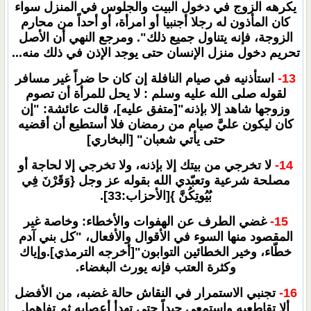
يكرهه الزوج في دخول البيت والجلوس في المنزل سواء
كان المأذون له رجلا أجنبيا أو امرأة، أو أحداً من محارم
الزوجة، فإنه يتناول جميع ذلك". ومرجع النهي أن الأصل
تحريم دخول منزل الإنسان حتى يوجد الإذن في ذلك منه...
13-
استأذنيه في صيام النافلة إن كان حا ضراً غير مسافر
لقوله صلى الله عليه وسلم : لا يحل للمرأة أن تصوم
وزوجها شاهد إلا بإذنه"[متفق عليه]، قالت عائشة: "إن
كان ليكون عليَّ صيام من رمضان فلا أستطيع أن أقضيه
حتى يأتي شعبان" [البخاري]
14-
لا تخرجي من بيتك إلا بإذنه، ولا تخرجي إلا لحاجة أو
مصلحة شرعية وتعبّدي الله بقوله عز وجل {وَقَرْنَ فِي
بُيُوتِكُنَّ }[الأحزاب:33].
15-
غضي الطرف عن الهفوات والأخطاء: وخاصة غير
المقصود منها السوء في الأقوال والأفعال، "كل بني آدم
خطّاء، وخير الخطائين التوابون"[أخرجه الترمذي].وإياك
وكثرة العتب فإنه يورث البغضاء.
16-
تجنبي الاستمرار في النقاش حالة غضبه، من الأفضل
ألا تقاطعيه واستمعي جيداً حتى تهدأ أعصابه ثم تفاهما.