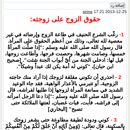
إضافة رد
sirine
17:21 2013-12-25
حقوق الزوج على زوجته:
1-
رغّب الشرع الحنيف في طاعة الزوج وإرضائه في غير
معصية لله تعالى، وذلك من أعظم الحقوق على المرأة.
قال رسول الله صلى الله عليه وسلم :"إذا صلّت المرأةُ
خمسها، وصامت شهرها، وحصنت فرجها، وأطاعت زوجها،
قيل لها: ادخلي الجنة من أيّ أبواب الجنة شئت". [صحيح
ابن حبان]، "كوني له أمة يكن لك عبداً وشيكاً".
2 -
احذري أن تكوني مقلقة لزوجك إذا أراد منك حاجته
الزوجية، أو تتبرمي بالأعذار الواهية، فقد جاء الوعيد
الشديد في ممانعة المرأة لزوجها إذا طلبها لفراشه، قال
رسول الله صلى الله عليه وسلم :"إذا دعا الرجل امرأته
إلى فراشه، فأبت، فبات غضبان، لعنتها الملائكة حتى
تصبح" [البخاري]
3 -
كوني ودودة لطيفة مطاوعة حتى يشعر زوجك
بالسكينة، قال تعالى: {وَمِنْ آيَاتِهِ أَنْ خَلَقَ لَكُمْ مِنْ أَنْفُسِكُمْ