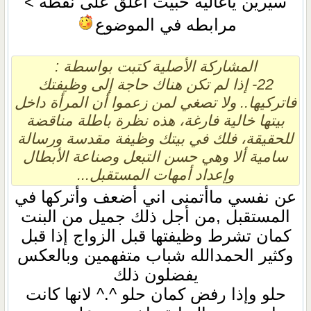
سيرين ياغاليه حبيت أعلق على نقطه >
مرابطه في الموضوع
المشاركة الأصلية كتبت بواسطة :
22- إذا لم تكن هناك حاجة إلى وظيفتك
فاتركيها.. ولا تصغي لمن زعموا أن المرأة داخل
بيتها خالية فارغة، هذه نظرة باطلة مناقضة
للحقيقة، فلك في بيتك وظيفة مقدسة ورسالة
سامية ألا وهي حسن التبعل وصناعة الأبطال
وإعداد أمهات المستقبل...
عن نفسي ماأتمنى اني أضعف وأتركها في
المستقبل ,من أجل ذلك جميل من البنت
كمان تشرط وظيفتها قبل الزواج إذا قبل
وكثير الحمدالله شباب متفهمين وبالعكس
يفضلون ذلك
حلو وإذا رفض كمان حلو ^.^ لانها كانت