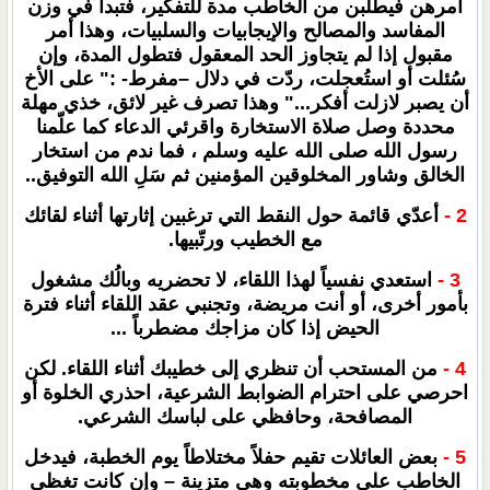
أمرهن فيطلبن من الخاطب مدة للتفكير، فتبدأ في وزن
المفاسد والمصالح والإيجابيات والسلبيات، وهذا أمر
مقبول إذا لم يتجاوز الحد المعقول فتطول المدة، وإن
سُئلت أو استُعجلت، ردّت في دلال –مفرط- :" على الأخ
أن يصبر لازلت أفكر..." وهذا تصرف غير لائق، خذي مهلة
محددة وصل صلاة الاستخارة واقرئي الدعاء كما علّمنا
رسول الله صلى الله عليه وسلم ، فما ندم من استخار
الخالق وشاور المخلوقين المؤمنين ثم سَلِ الله التوفيق..
2 -
أعدّي قائمة حول النقط التي ترغبين إثارتها أثناء لقائك
مع الخطيب ورتّبيها.
3 -
استعدي نفسياً لهذا اللقاء، لا تحضريه وبالُك مشغول
بأمور أخرى، أو أنت مريضة، وتجنبي عقد اللقاء أثناء فترة
الحيض إذا كان مزاجك مضطرباً ...
4 -
من المستحب أن تنظري إلى خطيبك أثناء اللقاء. لكن
احرصي على احترام الضوابط الشرعية، احذري الخلوة أو
المصافحة، وحافظي على لباسك الشرعي.
5 -
بعض العائلات تقيم حفلاً مختلاطاً يوم الخطبة، فيدخل
الخاطب على مخطوبته وهي متزينة – وإن كانت تغظي