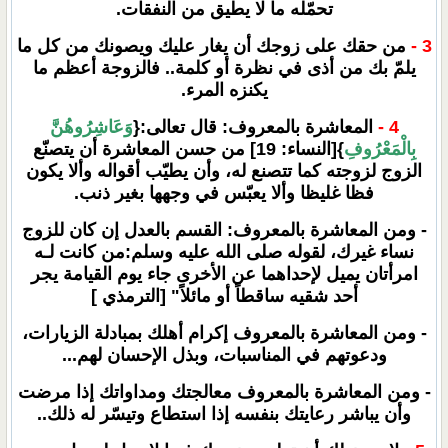
تحمّله ما لا يطيق من النفقات.
3 -
من حقك على زوجك أن يغار عليك ويصونك من كل ما
يلمّ بك من أذى في نظرة أو كلمة.. فالزوجة أعظم ما
يكنزه المرء.
4 -
المعاشرة بالمعروف: قال تعالى:{
وَعَاشِرُوهُنَّ
بِالْمَعْرُوفِ
}[النساء: 19] من حسن المعاشرة أن يتصنّع
الزوج لزوجته كما تتصنع له، وأن يطيّب أقواله وألا يكون
فظا غليظا وألا يعبّس في وجهها بغير ذنب.
- ومن المعاشرة بالمعروف: القسم بالعدل إن كان للزوج
نساء غيرك، لقوله صلى الله عليه وسلم:من كانت لـه
امرأتان يميل لإحداهما عن الأخرى جاء يوم القيامة يجر
أحد شقيه ساقطاً أو مائلاً" [الترمذي ]
- ومن المعاشرة بالمعروف إكرام أهلك بمبادلة الزيارات،
ودعوتهم في المناسبات، وبذل الإحسان لهم...
- ومن المعاشرة بالمعروف معالجتك ومداواتك إذا مرضت
وأن يباشر رعايتك بنفسه إذا استطاع وتيسّر له ذلك..