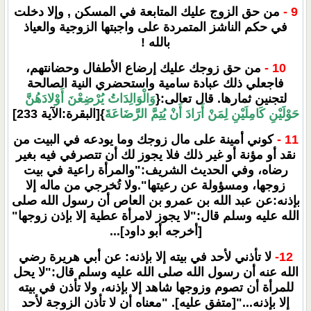
9 -
من حق الزوج عليك المتابعة في المسكن , وإلا دخلت
في حكم الناشز المتمردة على واجبتها الزوجية والعياذ
بالله !
10 -
من حق زوجك عليك إرضاع الأطفال وحضانتهم،
فاجعلي ذلك عبادة سامية واستحضري النية الصالحة
لتجنين ثمارها. قال تعالى:{
وَالْوَالِدَاتُ يُرْضِعْنَ أَوْلادَهُنَّ
حَوْلَيْنِ كَامِلَيْنِ لِمَنْ أَرَادَ أَنْ يُتِمَّ الرَّضَاعَة
َ}[البقرة:الآية 233]
11 -
كوني أمينة على مال زوجك وما يودعه في البيت من
نقد أو مؤنة أو غير ذلك فلا يجوز لك أن تتصرفي فيه بغير
رضاه، وفي الحديث الشريف:"والمرأة راعية في بيت
زوجها، ومسؤولة عن رعيتها".ولا تُخرجي من ماله إلا
بإذنه:عن عبد الله بن عمرو بن العاص أن رسول الله صلى
الله عليه وسلم قال:"لا يجوز لامرأة عطية إلا بإذن زوجها"
[أخرجه أبو داود]...
12-
لا تأذني لأحد في بيته إلا بإذنه: عن أبي هريرة رضي
الله عنه أن رسول الله صلى الله عليه وسلم قال:"لا يحل
للمرأة أن تصوم وزوجها شاهد إلا بإذنه، ولا تأذن في بيته
إلا بإذنه..."[متفق عليه]. "معناه أن لا تأذن الزوجة لأحد