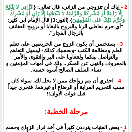
2 -
إياك أن تتزوجي من الزاني، قال تعالى: {
الزَّانِي لا يَنْكِحُ
إِلَّا زَانِيَةً أَوْ مُشْرِكَةً وَالزَّانِيَةُ لا يَنْكِحُهَا إِلَّا زَانٍ أَوْ مُشْرِكٌ
وَحُرِّمَ ذَلِكَ عَلَى الْمُؤْمِنِينَ
} (النور:3) قال الإمام ابن كثير:
"أي حرم تعاطي الزنا والتزوج بالبغايا أو تزويج العفائف
بالرجال الفجار".
3 -
يستحسن أن يكون الزوج من الحريصين على تعلم
العلم ومطالعة الكتب -ونحسبك كذلك- ليسهل التفاهم
والتواصل بينكما ولتتعاونا على البر والتقوى والأمر
بالمعروف والنهي عن المنكر.. ولك في أمهات المؤمنين و
نساء السلف الصالح أسوة حسنة.
4 -
احذري أن يتم زواجك ممن لا يحل لك، سواء كان
سبب التحريم القرابة أو الرضاع أو غيرهما. فتحري جيداً
قبل فوات الأوان!!
مرحلة الخطبة:
1 -
بعض الفتيات يترددن كثيراً في أخذ قرار الزواج وحسم