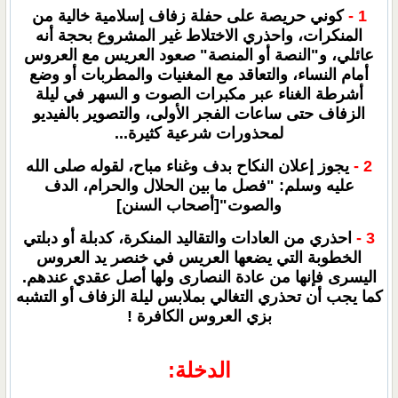
1 -
كوني حريصة على حفلة زفاف إسلامية خالية من
المنكرات، واحذري الاختلاط غير المشروع بحجة أنه
عائلي، و"النصة أو المنصة" صعود العريس مع العروس
أمام النساء، والتعاقد مع المغنيات والمطربات أو وضع
أشرطة الغناء عبر مكبرات الصوت و السهر في ليلة
الزفاف حتى ساعات الفجر الأولى، والتصوير بالفيديو
لمحذورات شرعية كثيرة...
2 -
يجوز إعلان النكاح بدف وغناء مباح، لقوله صلى الله
عليه وسلم: "فصل ما بين الحلال والحرام، الدف
والصوت"[أصحاب السنن]
3 -
احذري من العادات والتقاليد المنكرة، كدبلة أو دبلتي
الخطوبة التي يضعها العريس في خنصر يد العروس
اليسرى فإنها من عادة النصارى ولها أصل عقدي عندهم.
كما يجب أن تحذري التغالي بملابس ليلة الزفاف أو التشبه
بزي العروس الكافرة !
الدخلة: