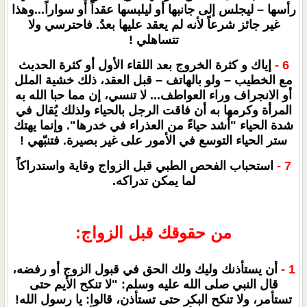
رأسها – ليجلس إلى جانبها أو ليلبسها عقداً أو سواراً...وهذا
غير جائز شرعاً لأنه لم يعقد عليها بعدُ. فاحترسي ولا
تتساهلي !
6 -
إياك و كثرة الخروج بعد اللقاء الأول أو كثرة الحديث
مع الخطيب – ولو بالهاتف – قبل العقد، ذلك خشية الملل
أو الانجراف وراء العواطف... لا تنسي، إن مما حبا الله به
المرأة وكرمها به أن فاقت الرجل بالحياء ولذلك يُقال في
شدة الحياء "أشد حياءً من العذراء في خدرها". وإنما يهتك
ستر الحياء التوسع في الأمور على غير بصيرة. فتنبّهي !
7 -
استحباب الفحص الطبي قبل الزواج وقاية واستدراكاً
لما يمكن تدراكه.
من حقوقك قبل الزواج:
1 -
أن يستأذنك وليك ولك الحق في قبول الزوج أو رفضه،
قال النبي صلى الله عليه وسلم: "لا تنكح الأيم حتى
تستأمر، ولا تنكح البكر حتى تستأذن، قالوا: يا رسول الله!