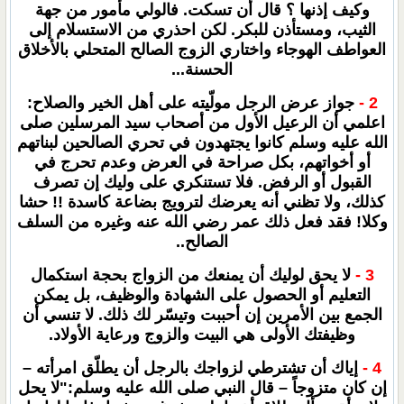
وكيف إذنها ؟ قال أن تسكت. فالولي مأمور من جهة
الثيب، ومستأذن للبكر. لكن احذري من الاستسلام إلى
العواطف الهوجاء واختاري الزوج الصالح المتحلي بالأخلاق
الحسنة...
2 -
جواز عرض الرجل مولّيته على أهل الخير والصلاح:
اعلمي أن الرعيل الأول من أصحاب سيد المرسلين صلى
الله عليه وسلم كانوا يجتهدون في تحري الصالحين لبناتهم
أو أخواتهم، بكل صراحة في العرض وعدم تحرج في
القبول أو الرفض. فلا تستنكري على وليك إن تصرف
كذلك، ولا تظني أنه يعرضك لترويج بضاعة كاسدة !! حشا
وكلا! فقد فعل ذلك عمر رضي الله عنه وغيره من السلف
الصالح..
3 -
لا يحق لوليك أن يمنعك من الزواج بحجة استكمال
التعليم أو الحصول على الشهادة والوظيف، بل يمكن
الجمع بين الأمرين إن أحببت وتيسّر لك ذلك. لا تنسي أن
وظيفتك الأولى هي البيت والزوج ورعاية الأولاد.
4 -
إياك أن تشترطي لزواجك بالرجل أن يطلّق امرأته –
إن كان متزوجاً – قال النبي صلى الله عليه وسلم:"لا يحل