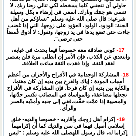
حاولي أن تتجنبي كلما يسخطه لكي تنالي رضا ربك، لا
تنسي هو جنتك ونارك. اسعي في إرضاء ه بكل وسيلة
شرعية: قال صلى الله عليه وسلم "نساؤكم من أهل
الجنة: الودود، الولود، العؤود على زوجها، التي إذا غضب
جاءت حتى تضع يدها في يد زوجها، وتقول: لا أذوق غُمضاً
حتى ترضى".
17-
كوني صادقة معه خصوصاً فيما يحدث في غيابه،
وابتعدي عن الكذب، فإن الأمر إن انطلى مرة فلن يستمر
لفقد الثقة، وإذا فقدت الثقة ساءت العلاقة.
18-
المشاركة الوجدانية في الأفراح والأحزان من أعظم
أسباب المودة : إياك والفرح بين يديه إن كان مغتما،
والكآبة بين يديه إن كان فرحاً. فإن المشاركة في الأفراح
تجعلها مضاعفة، والمواساة في المصائب تكسر حدّتها،
والمصيبة إذا عمّت خفّت.قفي إلى جنبه وأمدّيه بالصبر
والرأي.
19-
إكرام أهل زوجك وأقاربه - خصوصا والديه- خلق
إسلامي أصيل فهما في سن والديك كما أن إكرامهما
إكراما له، قال رسول اللهصلى الله عليه وسلم : "ليس