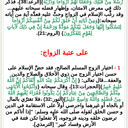
رُسُلاً مِنْ قَبْلِكَ وَجَعَلْنَا لَهُمْ أَزْوَاجاً وَذُرِّيَّة
}[الرعد:38]، فذكر
ذلك في معرض الامتنان، وإظهار فضله سبحانه عليهم...
وقد رغَّب الإسلام في الزواج وحثّ عليه فعدَّه آية من آياته
سبحانه:{
وَمِنْ آيَاتِهِ أَنْ خَلَقَ لَكُمْ مِنْ أَنْفُسِكُمْ أَزْوَاجاً
لِتَسْكُنُوا إِلَيْهَا وَجَعَلَ بَيْنَكُمْ مَوَدَّةً وَرَحْمَةً إِنَّ فِي ذَلِكَ لَآياتٍ
لِقَوْمٍ يَتَفَكَّرُونَ
} (الروم:21).
على عتبة الزواج:
1 -
اختيار الزوج المسلم الصالح، فقد حضَّ الإسلام على
حسن اختيار الزوج من ذوي الأخلاق والصلاح والدين
والعفة...قال تعالى: {
إِنَّ أَكْرَمَكُمْ عِنْدَ اللَّهِ أَتْقَاكُمْ إِنَّ اللَّهَ
عَلِيمٌ خَبِيرٌ
}[الحجرات:13]، وقال سبحانه {
وَأَنْكِحُوا الْأَيَامَى
مِنْكُمْ وَالصَّالِحِينَ مِنْ عِبَادِكُمْ إِنْ يَكُونُوا فُقَرَاءَ يُغْنِهِمُ اللَّهُ
مِنْ فَضْلِهِ وَاللَّهُ وَاسِعٌ عَلِيمٌ
}(النور:32) ،فلا تغترّي بالمال
أو بالجاه أو غيرهما واحرصي أولاً على الاستقامة في الدين
و حسن الخلق لقوله صلى الله عليه وسلم: "إذا أتاكم من
ترضون خلقه ودينه فزوجوه، إلاّ تفعلوا تكن فتنة في
الأرض وفساد كبير" [الترمذي].