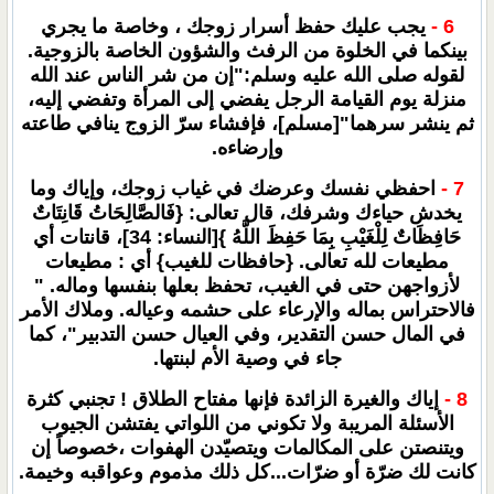
6 -
يجب عليك حفظ أسرار زوجك ، وخاصة ما يجري
بينكما في الخلوة من الرفث والشؤون الخاصة بالزوجية.
لقوله صلى الله عليه وسلم:"إن من شر الناس عند الله
منزلة يوم القيامة الرجل يفضي إلى المرأة وتفضي إليه،
ثم ينشر سرهما"[مسلم]، فإفشاء سرّ الزوج ينافي طاعته
وإرضاءه.
7 -
احفظي نفسك وعرضك في غياب زوجك، وإياك وما
يخدش حياءك وشرفك، قال تعالى: {فَالصَّالِحَاتُ قَانِتَاتٌ
حَافِظَاتٌ لِلْغَيْبِ بِمَا حَفِظَ اللَّهُ }[النساء: 34]، قانتات أي
مطيعات لله تعالى. {حافظات للغيب} أي : مطيعات
لأزواجهن حتى في الغيب، تحفظ بعلها بنفسها وماله. "
فالاحتراس بماله والإرعاء على حشمه وعياله. وملاك الأمر
في المال حسن التقدير، وفي العيال حسن التدبير"، كما
جاء في وصية الأم لبنتها.
8 -
إياك والغيرة الزائدة فإنها مفتاح الطلاق ! تجنبي كثرة
الأسئلة المريبة ولا تكوني من اللواتي يفتشن الجيوب
ويتنصتن على المكالمات ويتصيّدن الهفوات ،خصوصاً إن
كانت لك ضرّة أو ضرّات...كل ذلك مذموم وعواقبه وخيمة.