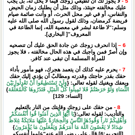
5 -
لا يجوز لك أن تطيعي زوجك فيما لا يحل له، بل يجب
عليك مخالفته حينئذ، وذلك مثل أن يطلبك زمان الحيض
والنفاس، أو في غير محل الحرث، أو وأنت صائمة صيام
فريضة كرمضان، وذلك لقول رسول الله صلى الله عليه
وسلم:"لا طاعة لبشر في معصية الله، إنما الطاعة في
المعروف"[ البخاري].
6 –
إذا انحرف زوجك عن جادة الحق عليك أن تنصحيه
وإن أصرّ فمن واجبك في هذه الحال مخالفته ، فلا يجوز
للمرأة المسلمة أن تبقى عند كافر.
7 -
يحرم عليه كذلك أن يتعمد هجرك، فهو مأمور بأداء
حقك بقدر حاجتك وقدرته ومطالبٌ أن يؤدي إليك حقك
ويعفك ويغنيك لقوله تعالى: {
وَلَنْ تَسْتَطِيعُوا أَنْ تَعْدِلُوا بَيْنَ
النِّسَاءِ وَلَوْ حَرَصْتُمْ فَلا تَمِيلُوا كُلَّ الْمَيْلِ فَتَذَرُوهَا كَالْمُعَلَّقَة
}
[النساء: 129]
8 -
من حقك على زوجك وقايتك من النار بالتعليم
والتأديب: لقوله تعالى:{
يَا أَيُّهَا الَّذِينَ آمَنُوا قُوا أَنْفُسَكُمْ
وَأَهْلِيكُمْ نَاراً وَقُودُهَا النَّاسُ وَالْحِجَارَةُ عَلَيْهَا مَلائِكَةٌ غِلاظٌ
شِدَادٌ لا يَعْصُونَ اللَّهَ مَا أَمَرَهُمْ وَيَفْعَلُونَ مَا يُؤْمَرُونَ
}
[التحريم:6].قال علي رضي الله عنه"علموا أنفسكم