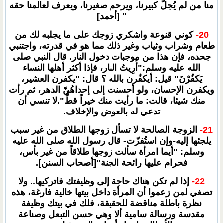
منا من لم يُجلّ كبيرنا، ويرحم صغيرنا، ويعرف لعالمنا حقه
" [أحمد]
20-
كوني قنوعة واشكري زوجك على ما يجلبه لك من
طعام وشراب وثياب وغير ذلك مما هو في قدرته، واجتنبي
جحده، فإن هذا من موجبات دخول النار. قال النبي صلى
الله عليه وسلم:"أُرِيتُ النار، فإذا أكثر أهلها النساء
يَكفُرْنَ" قيل: أيكفُرن بالله ؟ قال: "يكفرن العشير،
ويكفرن الإحسان، ولو أحسنت إلى إحداهُنّ الدهر، ثم رأت
منك شيئا، قالت: ما رأيت منك خيراً قطُّ".لا تنسي أن
تدعي له بالعوض والإخلاف.
21-
الزوجة الصالحة لا تسأل زوجها الطلاق من غير سبب
يلجئها إليه-وإن استُفزّت- قال رسول الله صلى الله عليه
وسلم: "أيما امرأة سألت زوجها طلاقاً من غير بأس،
فحرام عليها رائحة الجنة"[أصحاب السنن].
22-
إذا لم تكن هناك حاجة إلى وظيفتك فاتركيها.. ولا
تصغي لمن زعموا أن المرأة داخل بيتها خالية فارغة، هذه
نظرة باطلة مناقضة للحقيقة، فلك في بيتك وظيفة
مقدسة ورسالة سامية ألا وهي حسن التبعل وصناعة