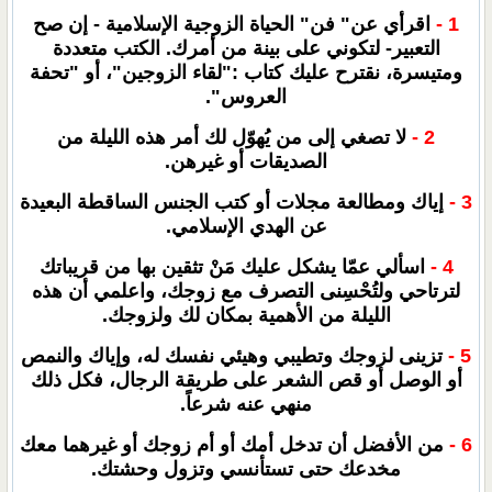
1 -
اقرأي عن" فن" الحياة الزوجية الإسلامية - إن صح
التعبير- لتكوني على بينة من أمرك. الكتب متعددة
ومتيسرة، نقترح عليك كتاب :"لقاء الزوجين"، أو "تحفة
العروس".
2 -
لا تصغي إلى من يُهوّل لك أمر هذه الليلة من
الصديقات أو غيرهن.
3 -
إياك ومطالعة مجلات أو كتب الجنس الساقطة البعيدة
عن الهدي الإسلامي.
4 -
اسألي عمّا يشكل عليك مَنْ تثقين بها من قريباتك
لترتاحي ولتُحْسِنى التصرف مع زوجك، واعلمي أن هذه
الليلة من الأهمية بمكان لك ولزوجك.
5 -
تزينى لزوجك وتطيبي وهيئي نفسك له، وإياك والنمص
أو الوصل أو قص الشعر على طريقة الرجال، فكل ذلك
منهي عنه شرعاً.
6 -
من الأفضل أن تدخل أمك أو أم زوجك أو غيرهما معك
مخدعك حتى تستأنسي وتزول وحشتك.