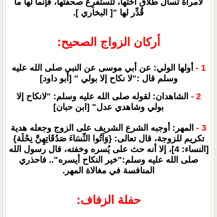
لامرأة تسأل طلاق أختها، لتستفرِغ صحفتها، فإنما لها ما
قُدِّر لها "[ البخاري ].
أركان الزواج الصحيح:
1 -
أولها الولي: عن أبي موسى عن النبي صلى الله عليه
وسلم قال :"لا نكاح إلا بولي " [أبو داود]
2 -
الشاهدان: لقوله صلى الله عليه وسلم: "لانكاح إلا
بولي وشاهدي عدل" [ابن حبان]
3 -
المهر: أوجبه الشرع الشريف على الزوج وجعله هدية
تكريم للزوجة، قال تعالى: {وَآتُوا النِّسَاءَ صَدُقَاتِهِنَّ نِحْلَة}
[النساء: 4]، إلا أنه حث على يُسره وخفته، قال رسول الله
صلى الله عليه وسلم:"خير النكاح أيسره".. فاحذري
المنافسة في مغالاة المهر.
حفلة الزفاف: