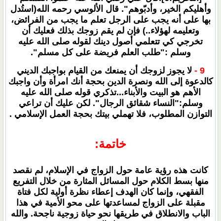
وأهليكم الخير، وأدبّوهم". قال الألوسي رحمه الله(استُدل
بها على أنه يجب على الرجل تعلم ما يجب من الفرائض،
وتعليمه لهؤلاء..) فإن لم يقم زوجك بذلك فعليك أن
تخرجي كي تتعلمي أصول دينك لقوله صلى الله عليه
وسلم :"طلب العلم فريضة على كل مسلم".
9 -
لا يجوز لزوجك أن يمنعك من القيام بواجبك الديني
كالدعوة إلى الله ونصرة الدين بحجة أنك امرأة وأن واجبك
الأهم هو البيت والأبناء...تذكري قوله صلى الله عليه
وسلم:"النساء شقائق الرجال". لكن عليك أن تراعي
التوازن المطلوب، فلا تهملي بيتك بحجة العمل الإسلامي .
خاتمة:
كانت هذه رؤية عامة حول الزواج في الإسلام، لم نقصد
منها بسط الكلام حول المسائل المثارة من خلال التفريع
الفقهي، وإنما كان الهدف إعطاء نظرة أولية لكل فتاة
مقبلة على الزواج لمساعدتها على محو الأمية في هذا
الباب والانطلاق في طريقها نحو حياة زوجية ناجحة. والله