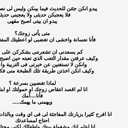
يبدو انكن جئتن للحديث فيما بينكن وليس لى ن
فلا يعجبكن حديثى ولا يعجبنى حديث
يبدو ان بيتى اصبح مقهى
متى يأتى زوجك؟
فأنا نعسانة واخشى ان تغضبى لو اعطيتك المفتا
كم يسعدنى ان تشعرننى بشكركن على 
وكيف عرفتن مقدار التعب الذي تعبته حين اصبح ل
وانكن لا تستغنين عن خبرتى فى التربية وا
وكيف انكن اخذتن طريقة تلك الطبخة منى فكان
لماذا تغضبين بسرعة ؟
انا لم اقصد انتقاص زوجك او حمولتك او ابنا
فأنا....أمك
ويهمنى ما يهمك.....
انا افرح كثيرا بزيارتك المفاجئة لى فى اي وقت وبالذات
احتاج لمساعدتك
انا اعلم انك مشغولة ببيتك واطفالك لكنى محتاجة