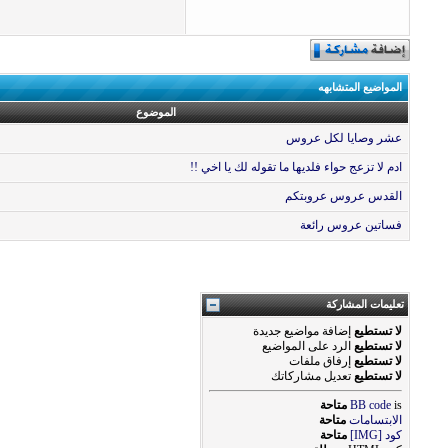
المواضيع المتشابهه
الموضوع
عشر وصايا لكل عروس
ادم لا تزعج حواء فلديها ما تقوله لك يا اخي !!
القدس عروس عروبتكم
فساتين عروس رائعة
تعليمات المشاركة
لا تستطيع
إضافة مواضيع جديدة
لا تستطيع
الرد على المواضيع
لا تستطيع
إرفاق ملفات
لا تستطيع
تعديل مشاركاتك
is
BB code
متاحة
الابتسامات
متاحة
كود [IMG]
متاحة