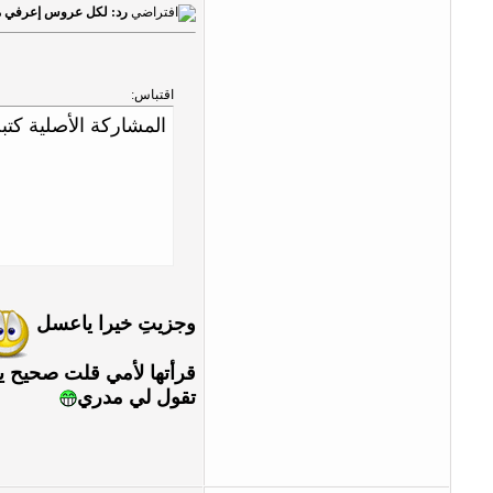
رد: لكل عروس إعرفي ما
اقتباس:
المشاركة الأصلية كتبت بو
وجزيتِ خيرا ياعسل
قرأتها لأمي قلت صحيح ي
تقول لي مدري