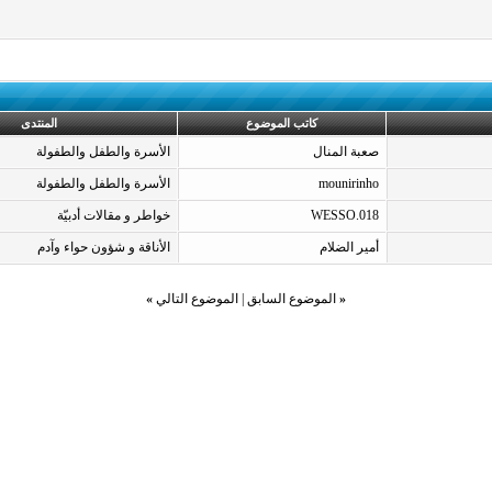
كاتب الموضوع
المنتدى
صعبة المنال
الأسرة والطفل والطفولة
mounirinho
الأسرة والطفل والطفولة
WESSO.018
خواطر و مقالات أدبيّة
أمير الضلام
الأناقة و شؤون حواء وآدم
«
الموضوع السابق
|
الموضوع التالي
»