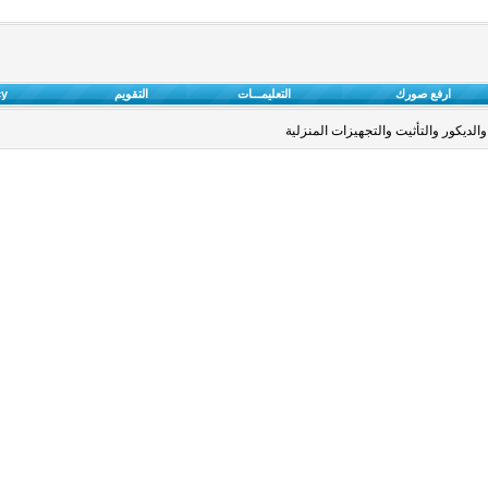
ارفع صورك
التعليمـــات
التقويم
cy
والديكور والتأثيت والتجهيزات المنزلية