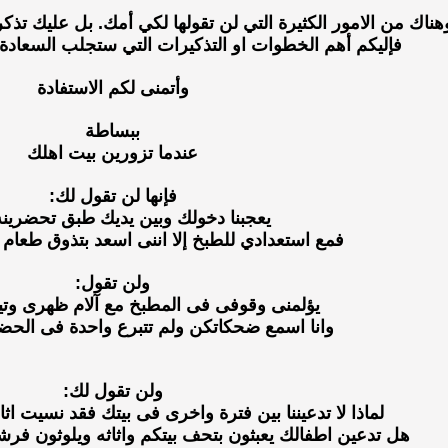
هناك من الامور الكثيرة التي لن تقولها لكي أمك. بل عليك تذكره
فإليكم أهم الخطوات او التذكيرات التي ستجلب السعادة
وأتمنى لكم الاستفادة
ببساطة
عندما تزورين بيت اهلك
فإنها لن تقول لك:
يعجبنا دخولك وبين يديك طبق تحضرين
فمع استعدادي للطبخ إلا اننى اسعد بتذوق طعام 
ولن تقول:
يؤلمنى وقوفى فى المطبخ مع آلام ظهرى وت
وانا اسمع ضحكاتكن ولم تتبرع واحدة فى الح
ولن تقول لك:
لماذا لا تدعيننا بين فترة واخرى فى بيتك فقد نسيت ا
هل تدعين اطفالك يعبثون بتحف بيتكم واثاثه ويلوثون فر