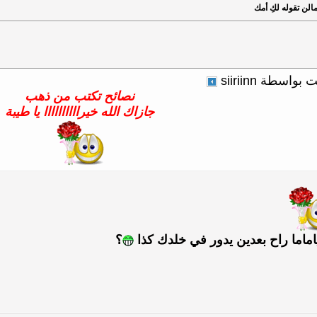
لن تقوله لكِ أمك
اسطة siiriinn
نصائح تكتب من ذهب
جازاك الله خيراااااااااا يا طيبة
اماما راح بعدين يدور في خلدك كذا
؟