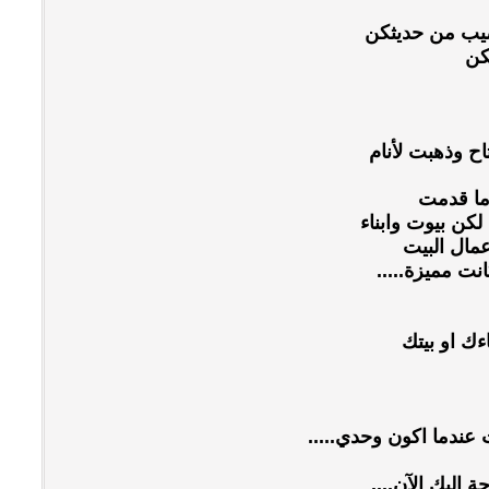
صيب من حديثكن
كن
ح وذهبت لأنام
ما قدمت
كن بيوت وابناء
عمال البيت
ت مميزة.....
ءك او بيتك
 عندما اكون وحدي.....
 اليك الآن....