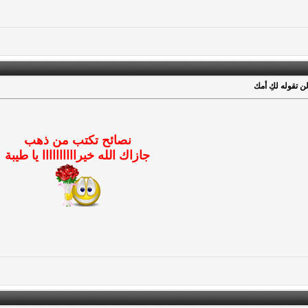
 تقوله لكِ أمك
نصائح تكتب من ذهب
جازاك الله خيراااااااااا يا طيبة