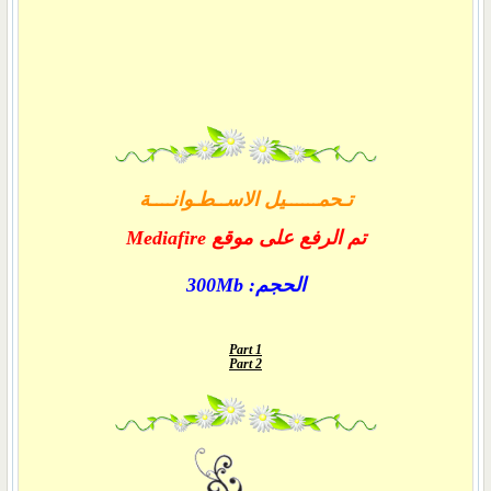
تـحمــــــيل
الاســطـوانــــة
تم الرفع على موقع
Mediafire
الحجم: 300Mb
Part 1
Part 2