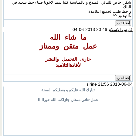
شكرا خاص للثنائي المبدع و بالمناسبة كلنا نتمنا لاخونا ضياء حظ سعيد في
الباك
و حظ طيب لجميع التلامذة
بالتوفيق ^^
إضافة رد
فارس الإسلام
20:46 2013-06-04
ما شاء الله
عمل متقن وممتاز
جارى التحميل والنشر
لأفادةالتلاميذ
إضافة رد
sirine
21:56 2013-06-04
تبارك الله عليكم و يعطيكم الصحة
عمل ثنائي ممتاز، جازاكما الله خيرااااا