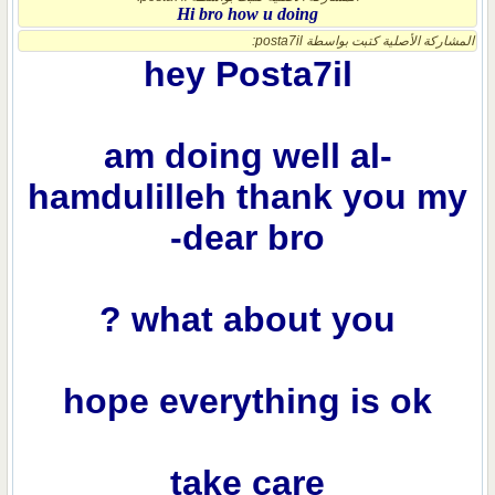
Hi bro how u doing
المشاركة الأصلية كتبت بواسطة posta7il:
hey Posta7il
am doing well al-
hamdulilleh thank you my
dear bro-
what about you ?
hope everything is ok
take care