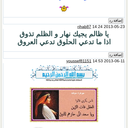
إضافة رد
rihab87
14:24 2013-05-23
يا ظالم يجيك نهار و الظلم تذوق
اذا ما تدعي الحلوق تدعي العروق
إضافة رد
youssef81151
14:53 2013-06-11