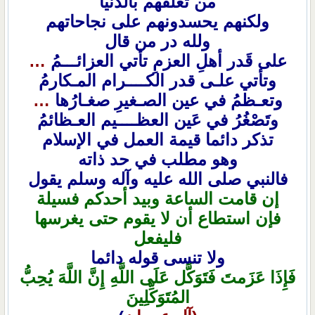
من تعلقهم بالدنيا
ولكنهم يحسدونهم على نجاحاتهم
ولله در من قال
على قَدر أهلِ العزمِ تأتي العزائـــمُ
…
وتأتي علـى قدر الكــــرام المـكارمُ
وتعـظمُ في عين الصـغيرِ صغـارُها
…
وتَصْغُرُ في عَين العظــــيم العـظائمُ
تذكر دائما قيمة العمل في الإسلام
وهو مطلب في حد ذاته
فالنبي صلى الله عليه وآله وسلم يقول
إن قامت الساعة وبيد أحدكم فسيلة
فإن استطاع أن لا يقوم حتى يغرسها
فليفعل
ولا تنسى قوله دائما
فَإِذَا عَزَمتَ فَتَوَكَّل عَلَى اللَّهِ إِنَّ اللَّهَ يُحِبُّ
المُتَوَكِّلِينَ