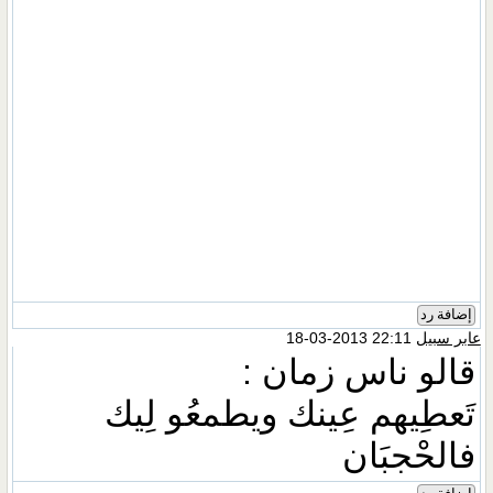
إضافة رد
عابر سبيل
22:11 2013-03-18
قالو ناس زمان :
تَعطِيهم عِينك ويطمعُو لِيك
فالحْجبَان