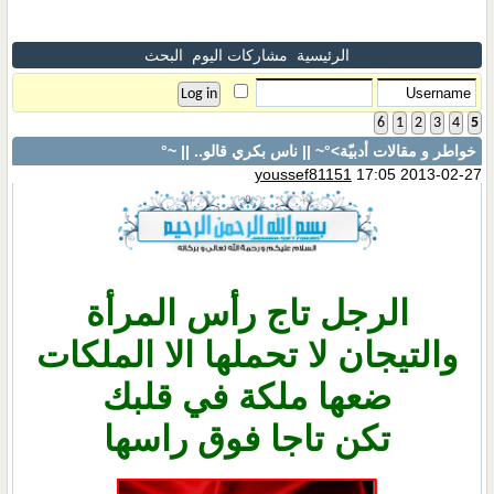
الرئيسية
مشاركات اليوم
البحث
6
1
2
3
4
5
خواطر و مقالات أدبيّة
>°~ || ناس بكري قالو.. || ~°
youssef81151
17:05 2013-02-27
الرجل تاج رأس المرأة
والتيجان لا تحملها الا الملكات
ضعها ملكة في قلبك
تكن تاجا فوق راسها