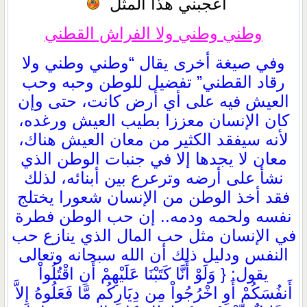
أعجبني هذا المثل
وطني وطني ولا الفراش القطني
وفي صيغة أخرى يقال “وطني وطني ولا
رقاد القطني” تفضيل للوطن وحبه وحب
العيش فيه على أي أرض كانت، حتى وإن
كان الإنسان معززا بطيب العيش ورغده،
لأنه سيفقد الكثير من معان العيش هناك،
معان لا يجدها إلا في جنبات الوطن الذي
نشأ على أرضه وترعرع بين أبنائه، لذلك
فقد أخذ الوطن من الإنسان شعورا يختلج
نفسه ولحمه ودمه.. إن حب الوطن فطرة
في الإنسان مثل حب المال الذي ينازع حب
النفس ودليل ذلك أن الله سبحانه وتعالى
يقول: { وَلَوْ أَنَّا كَتَبْنَا عَلَيْهِمْ أَنِ اقْتُلُواْ
أَنفُسَكُمْ أَوِ اخْرُجُواْ مِن دِيَارِكُم مَّا فَعَلُوهُ إِلاَّ