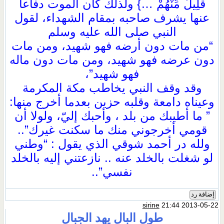
قَلِيلٌ مِّنْهُمْ …} ولذلك كان الموت دفاعا
عنها يشرف صاحبه بمقام الشهداء، لقول
النبي صلى الله عليه وسلم
“من مات دون أرضه فهو شهيد، ومن مات
دون عرضه فهو شهيد، ومن مات دون ماله
فهو شهيد”،
وقد وقف النبي يخاطب مكة المكرمة
وعيناه دامعة وقلبه حزين بعدما أخرج منها:
” ما أطيبك من بلد ، وأحبك إليّ، ولولا أن
قومي أخرجوني منك ما سكنت غيرك”..
ولله در أحمد شوقي الذي يقول : “وطني
لو شغلت بالخلد عنه .. نازعتني إليه بالخلد
نفسي”..
إضافة رد
sirine
21:44 2013-05-22
طول البال يهد الجبال