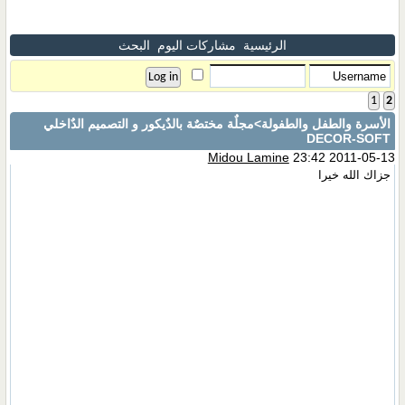
الرئيسية
مشاركات اليوم
البحث
1
2
الأسرة والطفل والطفولة
>مجلٌة مختصٌة بالدٌيكور و التصميم الدٌاخلي
DECOR-SOFT
Midou Lamine
23:42 2011-05-13
جزاك الله خيرا