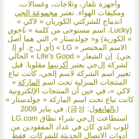
وأجهزة تلفاز، وثلاجات، وغسالات،
ومكيفات الهواء. تعتبر
مجموعة إل​جي
اندماج للشركتي الكوريان « لاكي »
(Lucky، اسم مستوحى من كلمة «
ناخوي
» الكورية) و« جولدستار »، التي هما أصل
الاسم المختصر « LG » (أي ل.ج. أو إل​
جي). إن الشعار « Life's Good » الحالي
لشركة إل‌جي يعتبر
أكرنيما
مقلوبا. قبل
تغيير اسم الشركة لاسم إل​جي، كانت تباع
المنتجات المنزلية تحت اسم
الماركة
«
لاكي »، في حين أن المنتجات الإلكترونية
كانت تباع تحت اسم الماركة « جولدستار »
(
بالهانغول
: 금성). في يناير 2009
استطاعت إل‌جي شراء نطاق LG.com
للوب الذي كان في عداد المفقودين من
أدوات الاتصال الحديثة للشركات. فقط