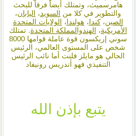
هامرسميث، وتمتلك أيضاً فرقاً للبحث
والتطوير في كلا من
السويد
،
اليابان
،
الصين
،
كندا
،
هولندا
،
الولايات المتحدة
الأمريكية
،
الهند
والمملكة المتحدة
. تمتلك
سوني إريكسون قوة عاملة قوامها 8000
شخص على المستوى العالمي، الرئيس
الحالي هو مايلز فلنت أما نائب الرئيس
التنفيذي فهو أندريس رونيفاد
يتبع بإذن الله