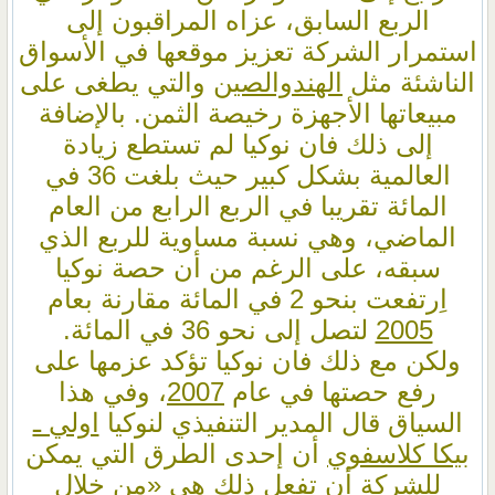
الربع السابق، عزاه المراقبون إلى
استمرار الشركة تعزيز موقعها في الأسواق
الناشئة مثل
الهند
والصين
والتي يطغى على
مبيعاتها الأجهزة رخيصة الثمن. بالإضافة
إلى ذلك فان نوكيا لم تستطع زيادة
العالمية بشكل كبير حيث بلغت 36 في
المائة تقريبا في الربع الرابع من العام
الماضي، وهي نسبة مساوية للربع الذي
سبقه، على الرغم من أن حصة نوكيا
اِرتفعت بنحو 2 في المائة مقارنة بعام
2005
لتصل إلى نحو 36 في المائة.
ولكن مع ذلك فان نوكيا تؤكد عزمها على
رفع حصتها في عام
2007
، وفي هذا
السياق قال المدير التنفيذي لنوكيا
اولي ـ
بيكا كلاسفوي
أن إحدى الطرق التي يمكن
للشركة أن تفعل ذلك هي «من خلال