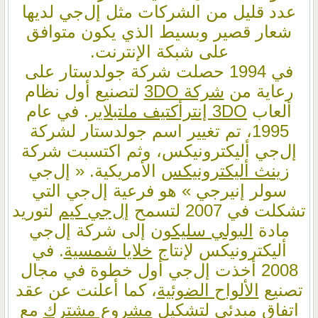
عدد قليل من الشركات مثل إل‌جي لديها
شعار قصير وبسيط الذي يكون متوافق
على شبكة الإنترنت.
في 1994 حصلت شركة جولدستار على
رعاية من
شركة 3DO
لتصنيع أول نظام
ألعاب
3DO إنترأكتيف ملتبلاير
. في عام
1995، تم تغيير اسم جولدستار لشركة
إل‌جي أليكترونيكس، وثم اكتسبت شركة
زينث أليكترونيكس
الأمريكية. « إل‌جي
سولر إنيرجي » هو فرعية إل‌جي التي
تشكلت في 2007 لتسمح
إل‌جي كيم
لتوريد
مادة
البولي سليكون
إلى شركة إل‌جي
أليكترونيكس لإنتاج
خلايا شمسية
. في
2008 أخذت إل‌جي أول خطوة في مجال
تصنيع
الألواح الضوئية
، كما أعلنت عن عقد
اتفاق مبدئي لتشكيل
مشروع مشترك
مع