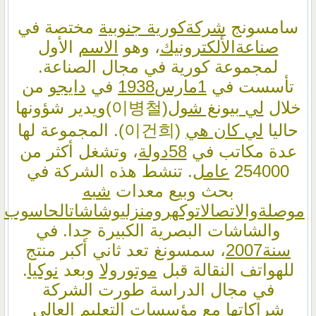
سامسونج
شركة
كورية جنوبية
مختصة في
صناعة
الألكترونيك
، وهو
الاسم
الأول
لمجموعة كورية في مجال الصناعة.
تأسست في
1
مارس
1938
في
دايجو
من
خلال
لي بيونغ شول
(이병철)ويدير شؤونها
حاليا
لي كان هي
(이건희). المجموعة لها
عدة مكاتب في
58
دولة
، وتشغل أكثر من
254000
عامل
. تنشط هذه الشركة في
بحث وبيع معدات
شبه
موصلة
والاتصالات
وكهرومنزلي
وشاشات
الحاسوب
والشاشات البصرية الكبيرة جدا. في
سنة
2007
، سمسونغ تعد ثاني أكبر منتج
للهواتف النقالة قبل
موتورولا
وبعد
نوكيا
.
في مجال الدراسة طورت الشركة
شراكاتها مع مؤسسات التعليم العالي