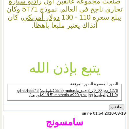
صنعت مجموعة غالفين أول
راديو سيارة
تجاري ناجح في العالم. نموذج 5T71 وكان
يبلغ سعره 110 - 130
دولار أمريكي
، كان
آنذاك يعتبر ملبغا باهظا.
يتبع بإذن الله
الصور المصغرة للصور المرفقة
1276_motorola_razr2_v9_00.jpg‏ (35.8 كيلوبايت)
(11.9 كيلوبايت)
motorola-w220-pink.jpg‏ (19.5 كيلوبايت)
إضافة رد
sirine
01:54 2010-09-19
سامسونج