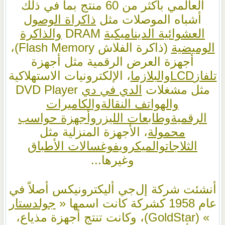
العالمي بأكثر من 60 منتج بما في ذلك
أشباه الموصلات مثل
ذاكراة الوصول
العشوائية الديناميكية
DRAM
والذاكرة
الوميضية
(ذاكرة الفلاش Flash Memory)،
أجهزة العرض الرقمية مثل أجهزة
تلفاز
LCD
والبلازما
، الإلكترونيات الاستهلاكية
مثل مشغلات
الدي في دي
DVD Player
والهواتف النقالة
والكاميرات
الرقمية
وطابعات الليزر
وأجهزة حواسب
محمولة
، الأجهزة المنزلية مثل
الثلاجات
والميكرويف
وغسالات الأطباق
وغيرها...
أنشئت شركة إل‌جي أليكترونيكس أصلاً في
عام 1958 كشركة كانت اسمها «
جولدستار
» (GoldStar)، وكانت تنتج أجهزة مذياع،