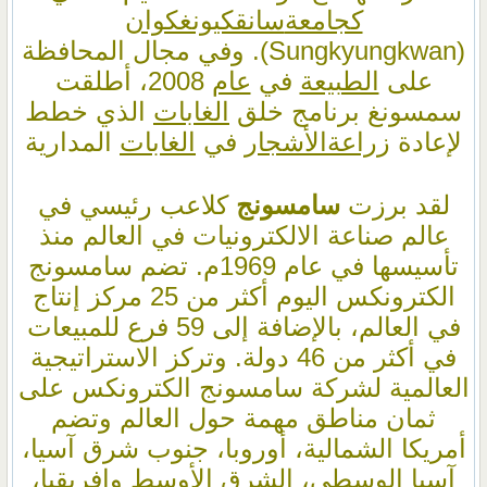
كجامعة
سانقكيونغكوان
(Sungkyungkwan). وفي مجال المحافظة
على
الطبيعة
في
عام
2008، أطلقت
سمسونغ برنامج خلق
الغابات
الذي خطط
لإعادة
زراعة
الأشجار
في
الغابات
المدارية
لقد برزت
سامسونج
كلاعب رئيسي في
عالم صناعة الالكترونيات في العالم منذ
تأسيسها في عام 1969م. تضم سامسونج
الكترونكس اليوم أكثر من 25 مركز إنتاج
في العالم، بالإضافة إلى 59 فرع للمبيعات
في أكثر من 46 دولة. وتركز الاستراتيجية
العالمية لشركة سامسونج الكترونكس على
ثمان مناطق مهمة حول العالم وتضم
أمريكا الشمالية، أوروبا، جنوب شرق آسيا،
آسيا الوسطى، الشرق الأوسط وافريقيا،