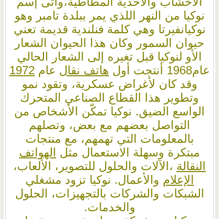
الأخشاب والأحذية المطاطية،وأتى إسم
نوكيا من النهر اللذي يمر ببلدة تامبر وهو
نوكيانفيرتا وهي كلمة فنلندية قديمة تعني
حيوان السمور وكان هذا الحيوان الشعار
الأو لنوكيا قبل تغيره إلى الشعار الحالي
عام1968 أنتجت أول
هاتف نقال
عام
1972
وقد كان لأغراض عسكرية، وتقود نمو
وتطوير هذا القطاع الصناعي المتحرك
الواسع الضيق. نوكيا تمكّن الأشخاص من
التواصل بعضهم مع بعض، وتصلهم
بالمعلومات التي تهمهم، مع منتجات
مبتكرة وسهلة الاستعمال مثل
الهواتف
النقالة
،الآلات والحلول للتصوير، الألعاب،
الإعلام
والأعمال. نوكيا تزود مشغلي
الشبكات والشركات بالتجهيزات، الحلول
والخدمات.