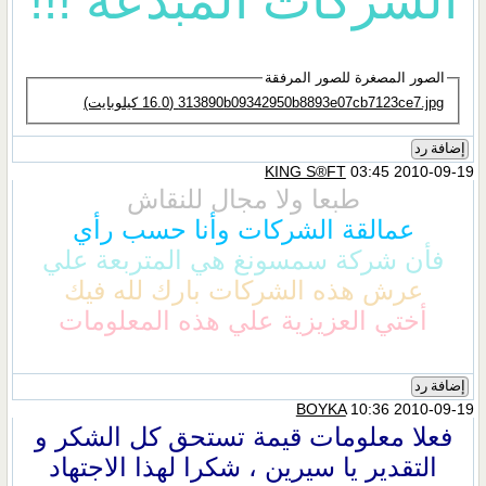
الشركات المبدعة !!!
الصور المصغرة للصور المرفقة
313890b09342950b8893e07cb7123ce7.jpg‏ (16.0 كيلوبايت)
إضافة رد
KING S®FT
03:45 2010-09-19
طبعا ولا مجال للنقاش
عمالقة الشركات وأنا حسب رأي
فأن شركة سمسونغ هي المتربعة علي
عرش هذه الشركات بارك لله فيك
أختي العزيزية علي هذه المعلومات
إضافة رد
BOYKA
10:36 2010-09-19
فعلا معلومات قيمة تستحق كل الشكر و
التقدير يا سيرين ، شكرا لهذا الاجتهاد