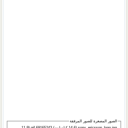
الصور المصغرة للصور المرفقة
sony_ericsson_logo.jpg‏ (14.6 كيلوبايت)
69165243.gif‏ (11.9