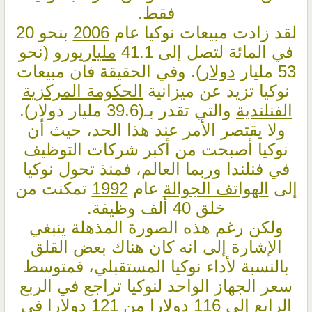
فقط.
لقد زادت مبيعات نوكيا عام
2006
بنحو 20
في المائة لتصل إلى 41.1
مليار
يورو
(نحو
53 مليار
دولار
). وفي الحقيقة فان مبيعات
نوكيا تزيد عن ميزانية
الحكومة المركزية
الفنلندية
والتي تقدر بـ(39.6 مليار دولار).
ولا يقتصر الأمر عند هذا الحد، حيث أن
نوكيا أصبحت من أكبر شركات التوظيف
في فنلندا وربما العالم، فمنذ تحول نوكيا
إلى
الهواتف الجوالة
عام
1992
تمكنت من
خلق 40 ألف وظيفة.
ولكن رغم هذه الصورة المذهلة ينبغي
الإشارة إلى انه كان هناك بعض القلق
بالنسبة لأداء نوكيا المستقبلي، فمتوسط
سعر الجهاز الواحد لنوكيا تراجع في الربع
الرابع إلى 116 دولارا من 121 دولارا في