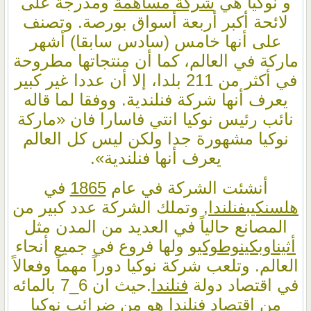
و نوكيا هي
شركة مساهمة
ومدرجة على
لائحة أكبر أربعة أسواق بورصة. وتصنف
على أنها خامس (سادس سابقا) أشهر
ماركة في العالم، كما أن منتجاتها مطروحة
في أكثر من 211 بلدا، إلا أن عددا غير كبير
يعرف أنها شركة فنلندية. ووفقا لما قاله
نائب رئيس نوكيا انتي فاسارا فان «ماركة
نوكيا مشهورة جدا ولكن ليس كل العالم
يعرف أنها فنلندية».
أنشئت الشركة في عام
1865
في
هلسنكي
بفنلندا
, وتملك الشركة عدد كبير من
المصانع حالياً في العديد من المدن مثل
أثينا
وبكين
وطوكيو
ولها فروع في جميع أنحاء
العالم. وتلعب شركة نوكيا دوراً مهماً وفعالاً
في اقتصاد دولة
فنلندا
.حيث ان 6_7 بالمائه
من اقتصاد فنلندا هو من ضرائب نوكيا