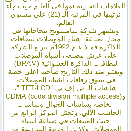
العلامات التجارية نموا في العالم حيث جاء
ترتيبها في المرتبة الـ (21) على مستوى
العالم.
وتشتهر شركة سامسونج بنجاحاتها في
مجال صناعة أشباه الموصلات لبطاقات
الذاكرة فمنذ عام 1992م تتربع الشركة
على عرش مصنعي أشباه الموصلات
لبطاقات الذاكرة العشوائية (DRAM)
وتعتبر منذ ذلك التاريخ صاحبة أعلى حصة
في سوق رقاقات أشباه الموصلات،
شاشات الـ تي إف تي "TFT-LCD "،
و(code division multiple access) CDMA
الخاصة بشاشات الجوال وشاشات
الحاسب الآلي. وتحتل المركز الرابع من
حيث المبيعات في صناعة أشباه
الموصلات، وكذلك المرتبة السادسة من