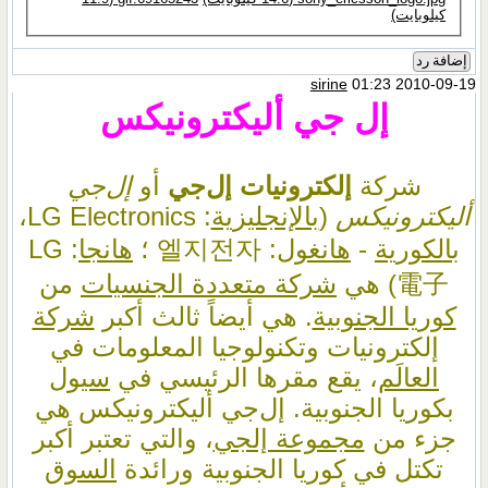
كيلوبايت)
إضافة رد
sirine
01:23 2010-09-19
إل جي أليكترونيكس
شركة
إلكترونيات إل‌جي
أو
إل‌جي
أليكترونيكس
(
بالإنجليزية
: LG Electronics،
بالكورية
-
هانغول
: 엘지전자 ؛
هانجا
: LG
電子) هي
شركة متعددة الجنسيات
من
كوريا الجنوبية
. هي أيضاً ثالث أكبر
شركة
إلكترونيات وتكنولوجيا المعلومات في
العالَم
، يقع مقرها الرئيسي في
سيول
بكوريا الجنوبية. إل‌جي أليكترونيكس هي
جزء من
مجموعة إل​جي
، والتي تعتبر أكبر
تكتل في كوريا الجنوبية ورائدة
السوق