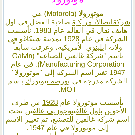
موتورولا
(Motorola) هي
شركة
اتصالات
أمريكية
صاحبة الفضل قي اول
هاتف نقال قي العالم عام 1983. تأسست
الشركة في عام
1928
بمدينة
شيكاغو
في
ولاية
إيلينوي
الأمريكية، وعرفت سابقاً
باسم "شركة غالفين للصناعة" (Galvin
Manufacturing Corporation). في عام
1947
تغير اسم الشركة إلى "موتورولا".
الشركة مدرجة في
بورصة نيويورك
باسم
.
MOT
تأسست موتورولا عام
1928
من طرف
الأخوين
باول غالفين
وجوزيف غالفين
تحت
اسم شركة غالفين للتصنيع، تم تغيير الاسم
إلى موتورولا في عام
1947
.