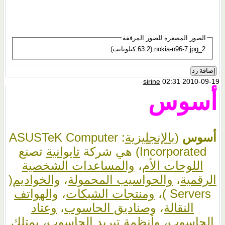
الصور المصغرة للصور المرفقة
2_nokia-n96-7.jpg‏ (63.2 كيلوبايت)
إضافة رد
sirine
02:31 2010-09-19
أسوس
أسوس
(
بالإنجليزية
: ASUSTeK Computer
Incorporated‏) هي شركة
تايوانية
تصنع
اللوحات الأم
،
والمساعدات الشخصية
الرقمية
،
والحواسيب المحمولة
،
والخواديم
(
Servers )،
ومنتجات الشبكات
،
والهواتف
النقالة
،
وصناديق الحاسوب
،
وعتاد
الحاسوب
، وأنظمة
تبريد الحاسوب
، يمتلك