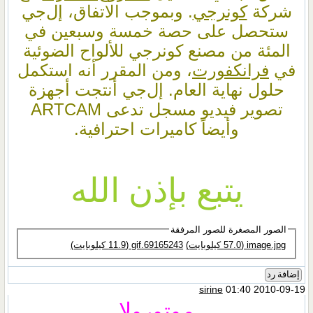
شركة
كونرجي
. وبموجب الاتفاق، إل‌جي
ستحصل على حصة خمسة وسبعين في
المئة من مصنع كونرجي للألواح الضوئية
في
فرانكفورت
، ومن المقرر أنه استكمل
حلول نهاية العام. إل‌جي أنتجت أجهزة
تصوير فيديو مسجل تدعى ARTCAM
وأيضاً كاميرات احترافية.
يتبع بإذن الله
الصور المصغرة للصور المرفقة
image.jpg‏ (57.0 كيلوبايت)
69165243.gif‏ (11.9 كيلوبايت)
إضافة رد
sirine
01:40 2010-09-19
موتورولا