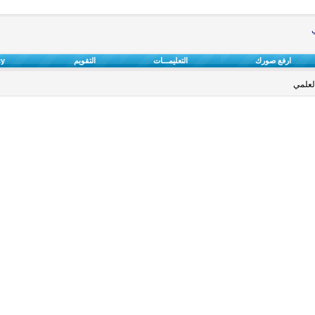
ي
ارفع صورك
التعليمـــات
التقويم
cy
لعلمي