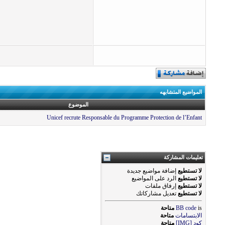
المواضيع المتشابهه
الموضوع
Unicef recrute Responsable du Programme Protection de l’Enfant
تعليمات المشاركة
لا تستطيع
إضافة مواضيع جديدة
لا تستطيع
الرد على المواضيع
لا تستطيع
إرفاق ملفات
لا تستطيع
تعديل مشاركاتك
is
BB code
متاحة
الابتسامات
متاحة
كود [IMG]
متاحة