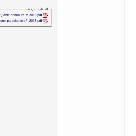
الملفات المرفقة
avis-concours-fr-2018.pdf‏
(700.2 كيلوبايت, المشاهدات 392)
tions-participation-fr-2018.pdf