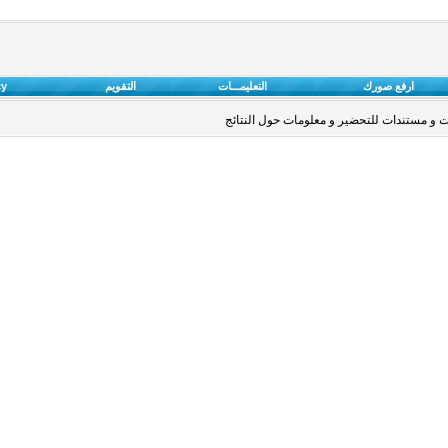
ارفع صورك
التعليمـــات
التقويم
cy
 و مستندات للتحضير و معلومات حول النتائج