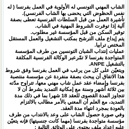
الشاب المهني التونسي له الأولوية في العمل بفرنسا ( له
نفس الحظوض التي يحضى بها الشاب الفرنسي).
تأشيرة العمل من قبل السلطات الفرنسية تعطى بصفة
آلية إذا توفرت الشروط المهنية في الشاب.
توفير السكن من قبل المؤسسة غير مطلوب.
يتم إيداع ملف الترشح بمكتب التشغيل والعمل المستقل
المختص ترابيا.
عمليات إنتداب الشبان التونسين من طرف المؤسسة
المتواجدة بفرنسا لا تمّرعبر الوكالة الفرنسية المكلفة
بالتشغيل ANPE.
ويتعيّن على كل من يرغب في العمل بفرنسا وفق شروط
هذا الاتفاق أن يبحث بصفة منفردة عن مؤسسة منتصبة
بفرنسا وإمضاء عقد عمل شاب مهني معها، تتراوح مدّته
بين ثلاثة أشهر وسنة مع إمكانية التمديد بشرط أن لا
تتجاوز المدة القصوى للعقد 18 شهرا بما في ذلك مدة
التمديد، مع العلم أن المعني بالأمر مطالب بالالتزام
بالعودة بمجرد انتهاء مدة العقد.
وفي صورة حصول الشاب على وعد بالانتداب من طرف
مؤسسة متواجدة بفرنسا (مهما كانت جنسيتها) فإنه يتعيّن
عليه إعداد ملف يحتوي على الوثائق التالية :