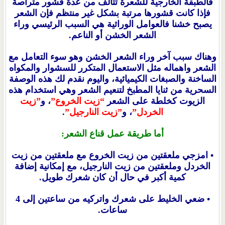
فالطبقة الخارجية للشعرة تتألف من عدة قشور متراصة
فإذا كانت قشورها مرتبة بشكل غير منتظم فإن الشعر
يصبح خشنا فالعوامل الوراثية هي السبب الرئيسي وراء
الشعر الخشن أو الناعم.
وهناك سبب آخر وراء الشعر الخشن وهو سوء التعامل مع
الشعر واهماله مثل الاستعمال المتكرر للسشوار والمكواه
الساخنة والصبغات الكيميائية، واليوم نقدم لك هذه الوصفة
السحرية من ثنايا المطبخ لتنعيم الشعر وهي استخدام هذه
الزيوت كخلطة على الشعر
“زيت الخروع”
، و
”زيت
الخردل”
، و
”زيت النارجيل”
.
أما طريقة عمل قناع الشعر:
• امزجي ملعقتين من زيت الخروع مع ملعقتين من زيت
الخردل وملعقتين من زيت النارجيل، مع إمكانية إضافة
كمية أكبر في حال أن كان شعرك طويل.
• ضعي الخليط على شعرك واتركيه من ساعتين إلى 4
ساعات.