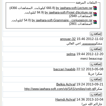
الملفات المرفقة
by jawhara-soft-Lecture.rar‏
(666.8 كيلوبايت, المشاهدات 4366)
by jawhara-soft-Projet d'écriture.rar‏
(84.9 كيلوبايت,
المشاهدات 2949)
by jawhara-soft-Grammaire - conjugaison.rar‏
(54.0 كيلوبايت,
المشاهدات 2801)
إضافة رد
anouar-32
15:46 2012-11-02
مشكووووووووور اخي الغالي
إضافة رد
selma
19:44 2012-12-20
merci beaucoup
إضافة رد
baccari haabib
22:12 2013-05-08
شكرا جزيلا
إضافة رد
Belkis Achraf
19:24 2013-09-21
شكرا
http://www.jawhara-soft.com/vb/SAS/smilies/yeh.gif
إضافة رد
Hamdi Achraf
14:36 2013-10-04
جازاكم الله خيرا