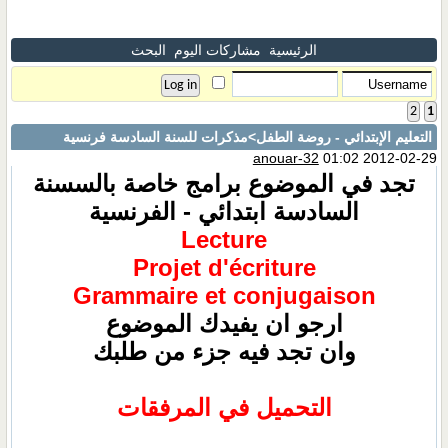
الرئيسية
مشاركات اليوم
البحث
2
1
التعليم الإبتدائي - روضة الطفل
>مذكرات للسنة السادسة فرنسية
anouar-32
01:02 2012-02-29
تجد في الموضوع برامج خاصة بالسسنة
السادسة ابتدائي - الفرنسية
Lecture
Projet d'écriture
Grammaire et conjugaison
ارجو ان يفيدك الموضوع
وان تجد فيه جزء من طلبك
التحميل في المرفقات