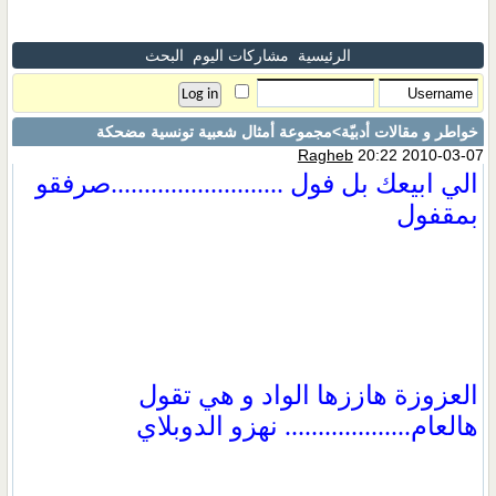
الرئيسية
مشاركات اليوم
البحث
خواطر و مقالات أدبيّة
>مجموعة أمثال شعبية تونسية مضحكة
Ragheb
20:22 2010-03-07
الي ابيعك بل فول ..........................صرفقو
بمقفول
العزوزة هاززها الواد و هي تقول
هالعام................... نهزو الدوبلاي