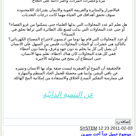
مرة وعشرات المرات، وأصر دائما على النجاح.
فبالاصرار والمثابرة والعزيمة القوية والايمان بقدراتك اللامحدودة
سوف تحقق أهدافك في الحياة مهما كانت درجات التحديات.
هل تعلم كم عدد المحاولات التي بذلها العلماء حتى يتمكنوا من غزو الفضاء؟
أو حتى عدد المحاولات التي بذلت لصنع تلك الطائرة التي تراها تحلق في
السماء؟
أو عدد المحاولات التي قام بها توما س اديسون لاختراع المصباح الكهربائي؟
بالتأكيد هي عشرات أو المئات المحاولات، فليس من السهل على الانسان
أن يصل إلى كل ما يحلم به دون جهد وعرق، وأيضا دون أخطاء.
ففي كل هذه المحاولات كان هناك أخطاء، تعلم منها الانسان،
حتى استطاع أن يتجح في محاولته الأخيرة.
فالحقيقة أن النبوغ أو العبقرية ليست صفة يولد بها الانسان وتميزه
عن باقي البشر، وإنما هي محصلة للعمل الجاد المنظم والمهارة
في ممارسة التفكير المبدع الخلاق والاستفادة من إمكانية المخ الهائلة.
عن التنمية الذاتيٌة
إضافة رد
SYSTEM
12:23 2011-02-03
موضوع جميل جداً أخت سيرين