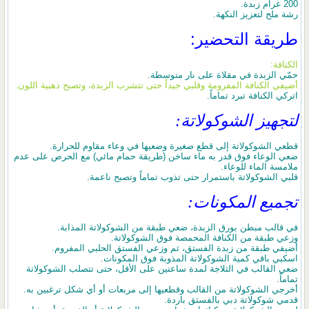
200 غرام زبدة.
رشة ملح لتعزيز النكهة.
طريقة التحضير:
الكنافة:
حمّي الزبدة في مقلاة على نار متوسطة.
أضيفي الكنافة المفرومة وقلبي جيداً حتى تتشرب الزبدة، وتصبح ذهبية اللون.
اتركي الكنافة تبرد تماماً.
لتجهيز الشوكولاتة:
قطعي الشوكولاتة إلى قطع صغيرة وضعيها في وعاء مقاوم للحرارة.
ضعي الوعاء فوق قدر به ماء ساخن (طريقة حمام مائي) مع الحرص على عدم
ملامسة الماء للوعاء.
قلبي الشوكولاتة باستمرار حتى تذوب تماماً وتصبح ناعمة.
تجميع المكونات:
في قالب مبطن بورق الزبدة، ضعي طبقة من الشوكولاتة المذابة.
وزعي طبقة من الكنافة المحمصة فوق الشوكولاتة.
أضيفي طبقة من زبدة الفستق، ثم وزعي الفستق الحلبي المفروم.
اسكبي باقي كمية الشوكولاتة المذوبة فوق المكونات.
ضعي القالب في الثلاجة لمدة ساعتين على الأقل، حتى تتصلب الشوكولاتة
تماماً.
أخرجي الشوكولاتة من القالب وقطعيها إلى مربعات أو أي شكل ترغبين به.
قدمي شوكولاتة دبي بالفستق باردة.