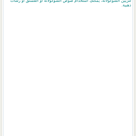
لتزيين الشوكولاتة، يمكنكِ استخدام صوص الشوكولاتة أو الفستق أو رشات
ذهبية.