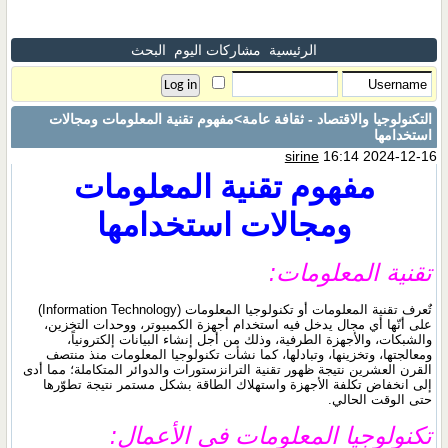
الرئيسية
مشاركات اليوم
البحث
التكنولوجيا والاقتصاد - ثقافة عامة
>مفهوم تقنية المعلومات ومجالات
استخدامها
sirine
16:14 2024-12-16
مفهوم تقنية المعلومات
ومجالات استخدامها
تقنية المعلومات:
تٌعرف تقنية المعلومات أو تكنولوجيا المعلومات (Information Technology)
على أنّها أي مجال يدخل فيه استخدام أجهزة الكمبيوتر، ووحدات التخزين،
والشبكات، والأجهزة الطرفية، وذلك من أجل إنشاء البيانات إلكترونياً،
ومعالجتها، وتخزينها، وتبادلها، كما نشأت تكنولوجيا المعلومات منذ منتصف
القرن العشرين نتيجة ظهور تقنية الترانزستورات والدوائر المتكاملة؛ مما أدى
إلى انخفاض تكلفة الأجهزة واستهلاك الطاقة بشكل مستمر نتيجة تطوّرها
حتى الوقت الحالي.
تكنولوجيا المعلومات في الأعمال: