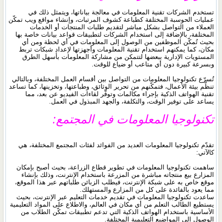
تستخدم الشركات تقنية المعلومات في معالجة بياناتها، ويتمثل ذلك في
عمليات الحوسبة المختلفة كطباعة كشوف المرتبات، وإنشاء مواقع ويب تمكّن
العملاء من التواصل بشكل مباشر لتقديم طلبات المنتجات أو الخدمات
المختلفة، بالإضافة إلى استخدام الشركات لتطبيقات قواعد بيانات خاصة بها
بحيث تُمكّن الموظفين من الوصول إلى المعلومات في أي لحظة ومن أي
مكان، كما يمكنهم استخدام تقنية المعلومات وأجهزتها لإعداد شبكات تربط
المستويات الإدارية ببعضها لتتمكن من مشاركة المعلومات بأسهل الطرق
وبسرعة كبيرة دون أي متاعب أو ضياع للوقت.
تُسرّع تكنولوجيا المعلومات من التواصل بين أقسام العمل المختلفة، وبالتالي
تنظّم بيئة الأعمال، فتمكّنهم من تحرير الوثائق، وطباعتها، وتخزينها، كما تساعد
تقنية الهواتف الذكية بإجراء مكالمات وتوفّر لقاءات الفيديو عن بعد، مما
يساعد على توفير الوقت، والتكلفة، والجهد المبذول في العمل.
تكنولوجيا المعلومات في المجتمع:
تقدّم تكنولوجيا المعلومات العديد من الفوائد لفئات المجتمع المختلفة، هي
كالآتي:
ساهمت تكنولوجيا المعلومات في تطوير قطاع الزراعة، بحيث أصبح بإمكان
المزارع بيع منتجاته مباشرة من المزرعة باستخدام الإنترنت، وذلك بإنشاء
موقع خاص به على شبكة الإنترنت، فيطلب الزبائن طلباتهم عبر هذا الموقع،
مما يعود بالفائدة على كل من المزارع والمستهلك.
ساعدت تكنولوجيا المعلومات في تقديم خدمات التعليم عبر الإنترنت، بحيث
يستطيع الطالب التعلم من أي مكان في العالم، والاطلاع على المواد التعليمية
الأساسية باستخدام الهواتف الذكية التي تدعم تطبيقات تمكّن الطلاب من
الوصول إلى المواضيع التعليمية المختلفة.