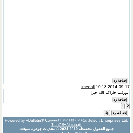
إضافة رد
imedall
10:13 2014-09-17
بوركتم جازاكم الله خيرا
إضافة رد
1
2
إضافة رد
Up
Powered by vBulletin® Copyright ©2000 - 2026, Jelsoft Enterprises Ltd.
TranZ By Almuhajir
جميع الحقوق محفوظة 2010-2024 © منتديات جوهرة سوفت