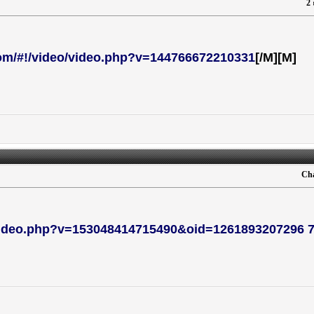
om/#!/video/video.php?v=144766672210331
[/M]
[M]
Cha
/video.php?v=153048414715490&oid=1261893207296