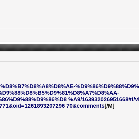
D9%85%D8%B7%D8%A8%D8%AE-%D9%86%D9%88%D9
%D9%88%D8%B5%D9%81%D8%A7%D8%AA-
D9%88%D9%86%D8 %A9/163932026951668#!/vid
771&oid=1261893207296 70&comments
[/M]