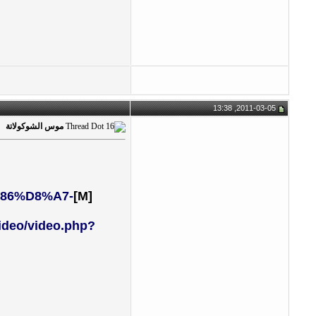
2011-03-05, 13:38
موس الشوكولاتة
%86%D8%A7-
[M]
eo/video.php?