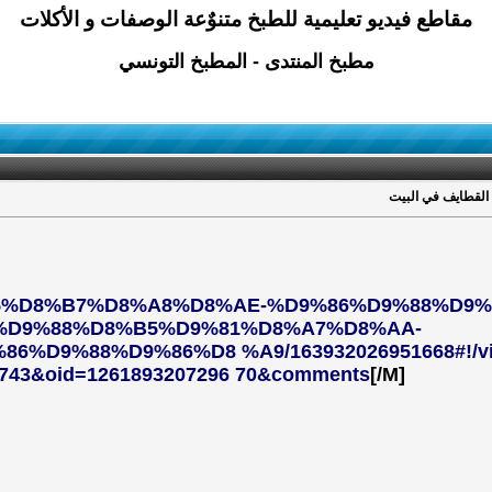
مقاطع فيديو تعليمية للطبخ متنوٌعة الوصفات و الأكلات
مطبخ المنتدى - المطبخ التونسي
القطايف في البيت
D9%85%D8%B7%D8%A8%D8%AE-%D9%86%D9%88%D9
%D9%88%D8%B5%D9%81%D8%A7%D8%AA-
D9%88%D9%86%D8 %A9/163932026951668#!/vid
743&oid=1261893207296 70&comments
[/M]