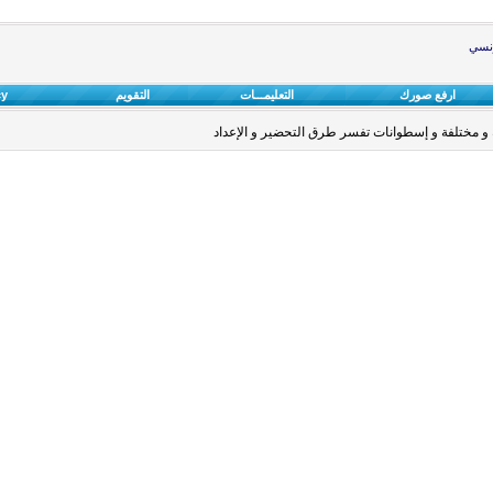
ونسي
ارفع صورك
التعليمـــات
التقويم
cy
و مختلفة و إسطوانات تفسر طرق التحضير و الإعداد