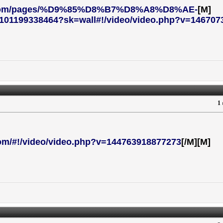
k.com/pages/%D9%85%D8%B7%D8%A8%D8%AE-
[M]
99338464?sk=wall#!/video/video.php?v=146707
om/#!/video/video.php?v=144763918877273
[/M]
[M]