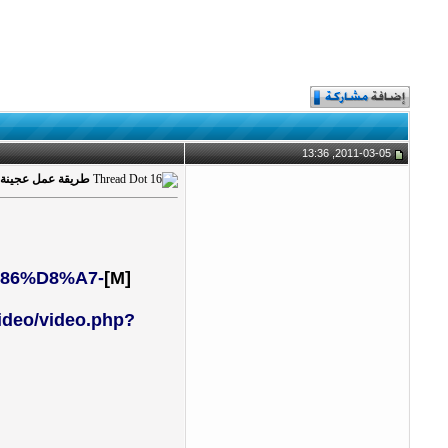
2011-03-05, 13:36
طريقة عمل عجينة 
%86%D8%A7-
[M]
eo/video.php?