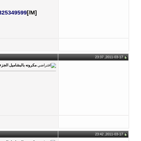
325349599
[/M]
2011-03-17, 23:37
مكرونه بالبشاميل الجزء 1
2011-03-17, 23:42