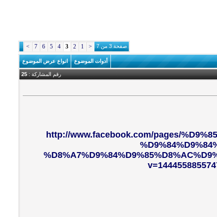
صفحة 3 من 7
<
1
2
3
4
5
6
7
>
أدوات الموضوع
انواع عرض الموضوع
رقم المشاركة :
25
http://www.facebook.com/pages/%
%D9%84%D9%84
%D8%A7%D9%84%D9%85%D8%AC%D9%86%
v=144455885574