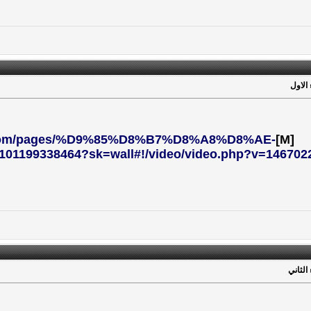
 الاول
k.com/pages/%D9%85%D8%B7%D8%A8%D8%AE-
[M]
99338464?sk=wall#!/video/video.php?v=146702
الثاني