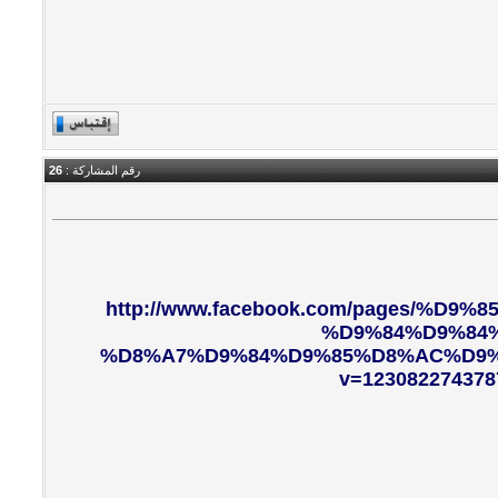
رقم المشاركة :
26
http://www.facebook.com/pages/%
%D9%84%D9%84
%D8%A7%D9%84%D9%85%D8%AC%D9%86%
v=123082274378