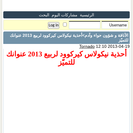
الرئيسية
مشاركات اليوم
البحث
الأناقة و شؤون حواء وآدم
>أحذية نيكولاس كيركوود لربيع 2013 عنوانك
للتميّز
Tornado
12:10 2013-04-19
أحذية نيكولاس كيركوود لربيع 2013 عنوانك
للتميّز