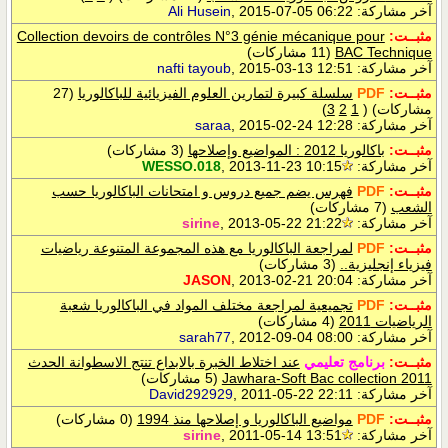
آخر مشاركة:
, 2015-07-05 06:22
Ali Husein
مثبــت:
Collection devoirs de contrôles N°3 génie mécanique pour
BAC Technique
(11 مشاركات)
آخر مشاركة:
, 2015-03-13 12:51
nafti tayoub
مثبــت:
PDF
سلسلة كبيرة لتمارين العلوم الفيزيائية للباكالوريا
(27
مشاركات)
‏
(
1
2
3
)
آخر مشاركة:
, 2015-02-24 12:28
saraa
مثبــت:
باكالوريا 2012 : المواضيع وإصلاحها
(3 مشاركات)
آخر مشاركة:
, 2013-11-23 10:15
WESSO.018
مثبــت:
PDF
فهرس يضم جميع دروس و امتحانات الباكالوريا حسب
الشعب
(7 مشاركات)
آخر مشاركة:
, 2013-05-22 21:22
sirine
مثبــت:
PDF
لمراجعة الباكالوريا مع هذه المجموعة المتنوعة رياضيات
فيزياء إنجليزية..
(3 مشاركات)
آخر مشاركة:
, 2013-02-21 20:04
JASON
مثبــت:
PDF
تجميعية لمراجعة مختلف المواد في الباكالوريا شعبة
الرياضيات 2011
(4 مشاركات)
آخر مشاركة:
, 2012-09-04 08:00
sarah77
مثبــت:
برنامج تعليمي
عند اختلاط الخبرة بالابداع تنتج الاسطوانة الحدث
Jawhara-Soft Bac collection 2011
(5 مشاركات)
آخر مشاركة:
, 2011-05-22 22:11
David292929
مثبــت:
PDF
مواضيع الباكالوريا و إصلاحها منذ 1994
(0 مشاركات)
آخر مشاركة:
, 2011-05-14 13:51
sirine