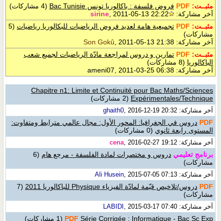
مثبــت:
PDF
فروض فلسفة : باكالوريا تونس Bac Tunisie
(4 مشاركات)
آخر مشاركة:
, 2011-05-13 22:22
sirine
مثبــت:
PDF
تجميعية هامة لعديد فروض الرياضيات للبكالوريا رياضيات
(5
مشاركات)
آخر مشاركة:
, 2011-05-13 21:38
Son Gokû
مثبــت:
PDF
تمارين و دروس لمراجعة مادّة الرياضيات لجميع شعب
الباكالوريا
(8 مشاركات)
آخر مشاركة: ameni07, 2011-03-25 06:38
Chapitre n1: Limite et Continuité pour Bac Maths/Sciences
Expérimentales/Technique
(2 مشاركات)
آخر مشاركة:
, 2016-12-19 20:32
ghaith0
PDF
دروس في الجغرافيا: المحور الأول: مجال عالمي مترابط ومتفاوت:
المستوى رابعة ثانوي
(0 مشاركات)
آخر مشاركة:
, 2016-02-27 19:12
cena
برنامج تعليمي
دروس و مختصرات لمادة الفلسفة - مرجع هام
(6
مشاركات)
آخر مشاركة:
, 2015-07-05 07:13
Ali Husein
PDF
دروس/تلاخيص قيّمة لمادّة الفيزياء Physique للباكالوريا 2011
(7
مشاركات)
آخر مشاركة:
, 2015-03-17 07:40
LABIDI
Série Corrigée : Informatique - Bac Sc Exp
PDF
(1 مشاركات)