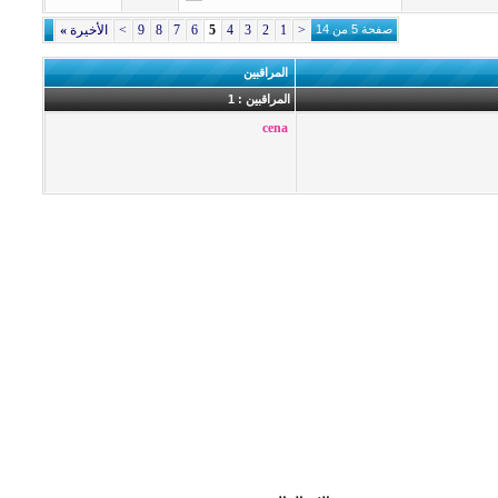
صفحة 5 من 14
<
1
2
3
4
5
6
7
8
9
>
الأخيرة
»
المراقبين
المراقبين : 1
cena