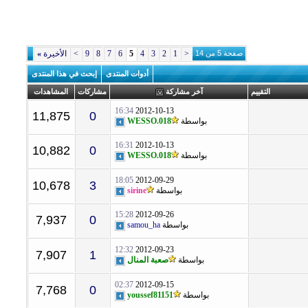
صفحة 5 من 14
<
1
2
3
4
5
6
7
8
9
>
الأخيرة
»
أدوات المنتدى
إبحث في هذا المنتدى
التقييم
آخر مشاركة
مشاركات
المشاهدات
16:34
2012-10-13
11,875
0
بواسطة
WESSO.018
16:31
2012-10-13
10,882
0
بواسطة
WESSO.018
18:05
2012-09-29
10,678
3
بواسطة
sirine
15:28
2012-09-26
7,937
0
بواسطة
samou_ha
12:32
2012-09-23
7,907
1
بواسطة
صعبة المنال
02:37
2012-09-15
7,768
0
بواسطة
youssef81151