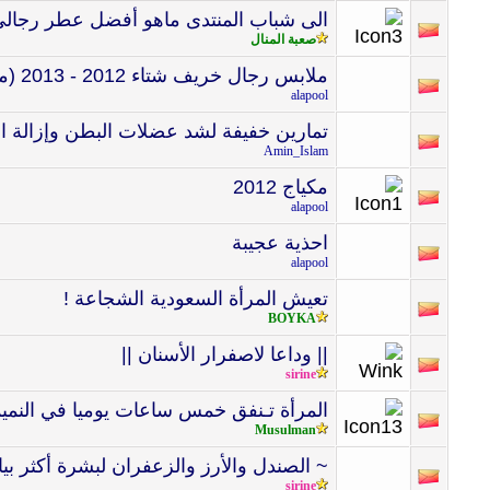
الى شباب المنتدى ماهو أفضل عطر رجال
صعبة المنال
ملابس رجال خريف شتاء 2012 - 2013 (متجدد)
alapool
تمارين خفيفة لشد عضلات البطن وإزالة 
Amin_Islam
مكياج 2012
alapool
احذية عجيبة
alapool
تعيش المرأة السعودية الشجاعة !
BOYKA
|| وداعا لاصفرار الأسنان ||
sirine
المرأة‏ ‏تـنفق‏ ‏خمس‏ ‏ساعات‏ ‏يوميا‏ ‏في‏ ‏النمي
Musulman
~ الصندل والأرز والزعفران لبشرة أكثر بيا
sirine