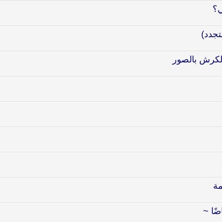
ي؟
الكرش بالصور
مة
ضًا ~