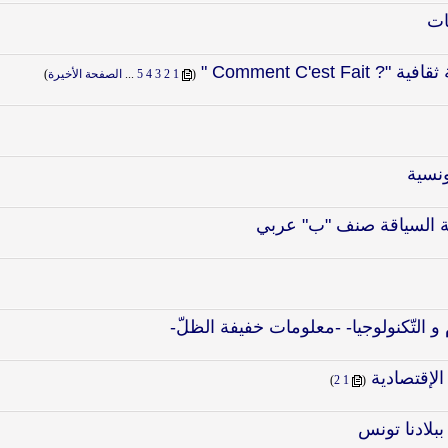
ات
Comment C'est "
‏
(
1
2
3
4
5
...
الصفحة الأخيرة
)
نسية
 السياقة صنف "ب" عربي
 التّكنولوجيا- -معلومات خفيفة الظلّ-
لإقتصادية
‏
)
2
1
(
ببلادنا تونس