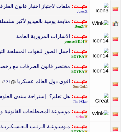
مثبــت:
ملفات لاجتياز اختبار قانون الطرق
JokerX
مثبــت:
متابعة يومية بالفيديو لأكبر سلسلة ثقافية "?  Fait
DouZi
مثبــت:
الاشارات المرورية العامة
youssef81151
مثبــت:
أجمل الصور للقوات المسلحة التو
BOYKA
مثبــت:
مختصر قانون الطرقات مع رخصة
BOYKA
مثبــت:
اقوى دول العالم عسكريا
‏
)
3
2
1
(
Son Gokû
مثبــت:
هل تعلم؟ -إستراحة منتدى العلوم و
The J®ker
مثبــت:
موسوعة المصطلحات القانونية و ا
sirine
مثبــت:
مـوسـوعـة الـرتـب الـعـسـكـريـة 
BOYKA