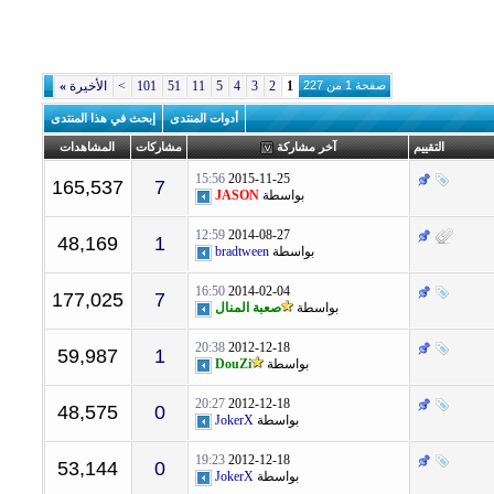
صفحة 1 من 227
1
2
3
4
5
11
51
101
>
الأخيرة
»
أدوات المنتدى
إبحث في هذا المنتدى
التقييم
آخر مشاركة
مشاركات
المشاهدات
15:56
2015-11-25
165,537
7
بواسطة
JASON
12:59
2014-08-27
48,169
1
بواسطة
bradtween
16:50
2014-02-04
177,025
7
بواسطة
صعبة المنال
20:38
2012-12-18
59,987
1
بواسطة
DouZi
20:27
2012-12-18
48,575
0
بواسطة
JokerX
19:23
2012-12-18
53,144
0
بواسطة
JokerX