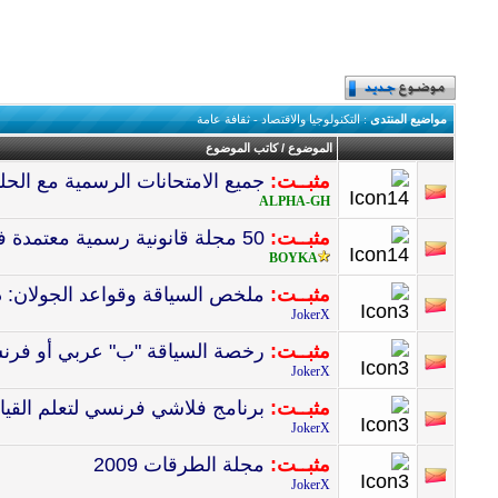
مواضيع المنتدى
: التكنولوجيا والاقتصاد - ثقافة عامة
الموضوع
/
كاتب الموضوع
مثبــت:
جميع الامتحانات الرسمية مع الحل
ALPHA-GH
مثبــت:
50 مجلة قانونية رسمية معتمدة في تونس
BOYKA
مثبــت:
ملخص السياقة وقواعد الجولان: د
JokerX
مثبــت:
رخصة السياقة "ب" عربي أو فرنسي: ت
JokerX
مثبــت:
برنامج فلاشي فرنسي لتعلم القيادة ب
JokerX
مثبــت:
مجلة الطرقات 2009
JokerX