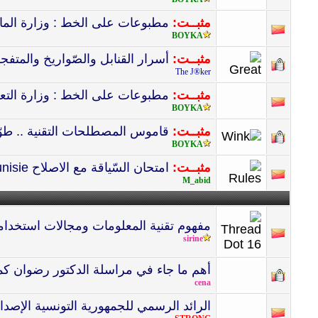
مثبــت:
مطبوعات على الخط : وزارة المال
BOYKA
مثبــت:
أسرار القنابل والصّواريخ والمتفجر
The J®ker
مثبــت:
مطبوعات على الخط : وزارة التعل
BOYKA
مثبــت:
قاموس المصطلحات التقنية .. طوّر
BOYKA
مثبــت:
امتحان السّياقة مع الاصلاح code de la route tunisie
M_abid
مفهوم تقنية المعلومات ومجالات استخدام
sirine
أهم ما جاء في مراسلة الدكتور رضوان كم
cena
الرائد الرسمي للجمهورية التونسية الإصدار الأخير عدد 94 بتا