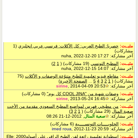
مثبــت:
حصريا: الطبخ العربي: كل الأكلات: فرنسي عربي انجليزي
(1
مشاركات)
آخر مشاركة:
, 2022-12-20 17:27
nuha
مثبــت:
المطبخ التونسي
(19 مشاركات)
‏
(
1
2
)
آخر مشاركة:
, 2022-12-15 14:07
nuha
مثبــت:
مقاطع فيديو تعليمية للطبخ متنوٌعة الوصفات و الأكلات
(75
مشاركات)
‏
(
1
2
3
4
5
...
الصفحة الأخيرة
)
آخر مشاركة:
, 2014-04-09 20:53
sirine
مثبــت:
وصفات شهية من "COOL JINA كل يوم"
(0 مشاركات)
آخر مشاركة:
, 2013-05-24 16:45
sirine
مثبــت:
من مطبخي فهرس لمواضيع المطبخ السعودي مقدمة من الأخت
صعبة المنال
(29 مشاركات)
‏
(
1
2
3
)
آخر مشاركة:
صعبة المنال
, 2012-12-21 08:26
مثبــت:
الحلويـــــات التونســـــية
(6 مشاركات)
آخر مشاركة:
, 2012-11-23 20:59
imed roua
مثبــت:
اسطوانة تعليمية رائعة لفن الطبخ الراقي على أصولهElle: 2000